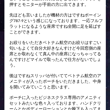
押すとモニターが手前の方に出てきます。
先ほども言いましたが機材の方はですねボーイン
グ787-9という感じになっております、一応フルフ
ラットになるような座席ですね全開に足を延ばす
ことができます。
お絞りをいただきベトナム航空のお絞りはすごい
匂いもよくて自分大好きなんすけど今回窓側の座
席とか取れなくて真ん中の座席になっちゃってる
んですけどマイルで取ったんで仕方がないでしょ
う。
後はですねスリッパが付いててベトナム航空のア
メニティが入ったポーチをいただきました、中身
を開いてみていこうと思います。
ポーチに入ったビジネスクラス専用のアメニティ
セットみたいな色々入っております、ハンドクリ
ームとかボディーローションとか靴下も入ってま