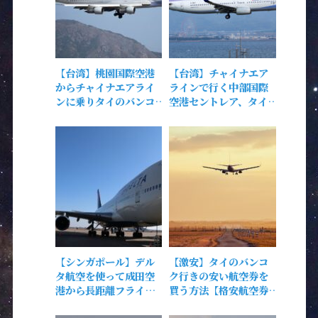
【台湾】桃園国際空港
【台湾】チャイナエア
からチャイナエアライ
ラインで行く中部国際
ンに乗りタイのバンコ
空港セントレア、タイ
クに向け出発!!!
ペイ台北!!!
【シンガポール】デル
【激安】タイのバンコ
タ航空を使って成田空
ク行きの安い航空券を
港から長距離フライ
買う方法【格安航空券
ト!!!【スカイチーム】
比較サイト】