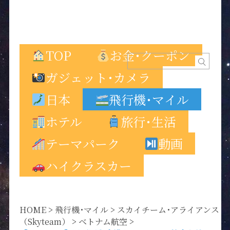
TOP
お金･クーポン
ガジェット･カメラ
日本
飛行機･マイル
ホテル
旅行･生活
テーマパーク
動画
ハイクラスカー
HOME
>
飛行機･マイル
>
スカイチーム･アライアンス
（Skyteam）
>
ベトナム航空
>