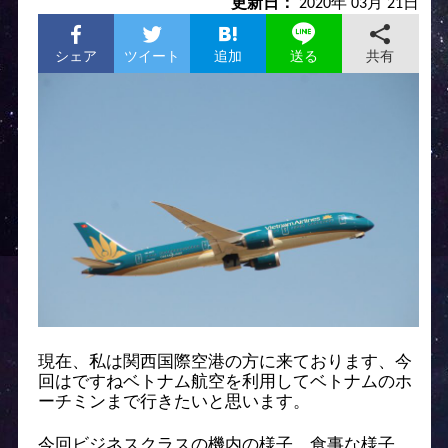
更新日：
2020年 03月 21日
シェア
ツイート
追加
共有
送る
現在、私は関西国際空港の方に来ております、今
回はですねベトナム航空を利用してベトナムのホ
ーチミンまで行きたいと思います。
今回ビジネスクラスの機内の様子、食事な様子、