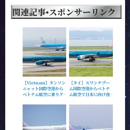
関連記事•スポンサーリンク
【Vietnam】タンソン
【タイ】スワンナプー
ニャット国際空港から
ム国際空港からベトナ
ベトナム航空に乗りク
ム航空で日本に向け夜
アラルンプールに出
中に出発!!!
発!!!【マレーシア】