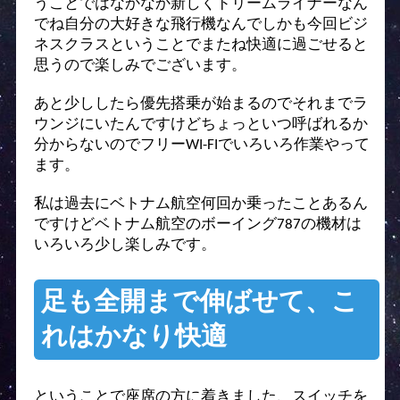
うことではなかなか新しくドリームライナーなん
でね自分の大好きな飛行機なんでしかも今回ビジ
ネスクラスということでまたね快適に過ごせると
思うので楽しみでございます。
あと少ししたら優先搭乗が始まるのでそれまでラ
ウンジにいたんですけどちょっといつ呼ばれるか
分からないのでフリーWI-FIでいろいろ作業やって
ます。
私は過去にベトナム航空何回か乗ったことあるん
ですけどベトナム航空のボーイング787の機材は
いろいろ少し楽しみです。
足も全開まで伸ばせて、こ
れはかなり快適
ということで座席の方に着きました、スイッチを