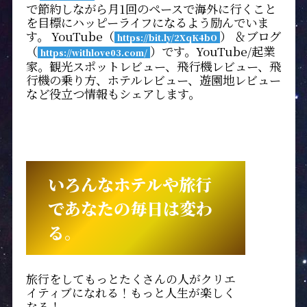
で節約しながら月1回のペースで海外に行くこと
を目標にハッピーライフになるよう励んでいま
す。 YouTube（
） ＆ブログ
https://bit.ly/2XqK4bO
（
）です。YouTube/起業
https://withlove03.com/
家。観光スポットレビュー、飛行機レビュー、飛
行機の乗り方、ホテルレビュー、遊園地レビュー
など役立つ情報もシェアします。
いろんなホテルや旅行
であなたの毎日は変わ
る。
旅行をしてもっとたくさんの人がクリエ
イティブになれる！もっと人生が楽しく
なる！