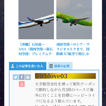
【沖縄】石垣島～
成田空港⇒ロシア・ウ
ANA（関西空港⇒新石
ラジオストクまで、国
垣空港）プレミアムク
際線 S7航空で旅行,ホ
ラス搭乗。機内食、座
テルまで!!!【ワンワー
席など紹介!!!
ルド】
この記事を書いた人
最新の記事
withlove03
大手航空会社を使って割引クーポン
で節約しながら月1回のペースで海
外に行くことを目標にハッピーライ
フになるよう励んでいます。