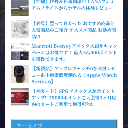
【沖縄】伊丹から南国旅行！ANAプレミ
アムフライトからホテルの体験レビュー
【必見】買って良かった おすすめ商品と
人気商品のご紹介 オススメ商品 お勧め商
品!!!
Marriott Bonvoyアメックス紹介キャン
ペーンはお得です！ 最大45,000ポイント
を獲得できます。
【新製品】アップルウォッチ6を開封レビ
ュー血中酸素濃度測れる【Apple Watch
Series 6】
【神カード】SPG アメックスがポイント
アップ!! 75000ポイントご入会後3ヶ月以
内のカードご利用で獲得可能!!
アーカイブ