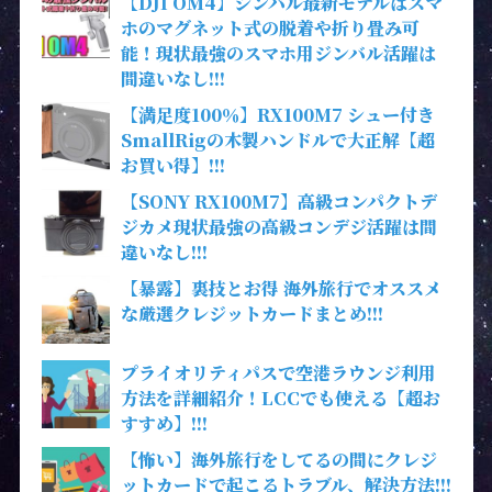
【DJI OM4】ジンバル最新モデルはスマ
ホのマグネット式の脱着や折り畳み可
能！現状最強のスマホ用ジンバル活躍は
間違いなし!!!
【満足度100％】RX100M7 シュー付き
SmallRigの木製ハンドルで大正解【超
お買い得】!!!
【SONY RX100M7】高級コンパクトデ
ジカメ現状最強の高級コンデジ活躍は間
違いなし!!!
【暴露】裏技とお得 海外旅行でオススメ
な厳選クレジットカードまとめ!!!
プライオリティパスで空港ラウンジ利用
方法を詳細紹介！LCCでも使える【超お
すすめ】!!!
【怖い】海外旅行をしてるの間にクレジ
ットカードで起こるトラブル、解決方法!!!