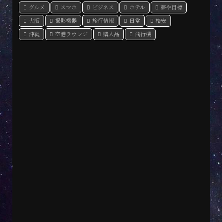
グルメ
スマホ
ビジネス
ホテル
夢や目標
大阪
撮影機器
旅行情報
日常
格安
沖縄
空港ラウンジ
購入品
飛行機