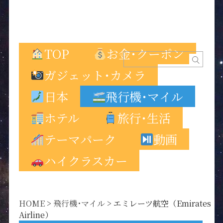
TOP
お金･クーポン
ガジェット･カメラ
日本
飛行機･マイル
ホテル
旅行･生活
テーマパーク
動画
ハイクラスカー
HOME
>
飛行機･マイル
>
エミレーツ航空（Emirates
Airline）