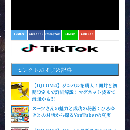
Twitter
Facebook
Instagram
LINE@
YouTube
セレクトおすすめ記事
【DJI OM4】ジンバルを購入！開封と初
期設定まで詳細解説！マグネット装着で
最強かも!!!
スーツさんの魅力と成功の秘密：ひろゆ
きとの対話から探るYouTuberの真実