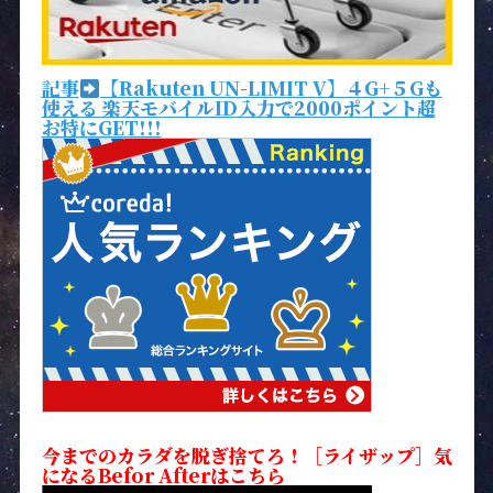
記事
【Rakuten UN-LIMIT V】４G+５Gも
使える 楽天モバイルID入力で2000ポイント超
お特にGET!!!
今までのカラダを脱ぎ捨てろ！［ライザップ］気
になるBefor Afterはこちら