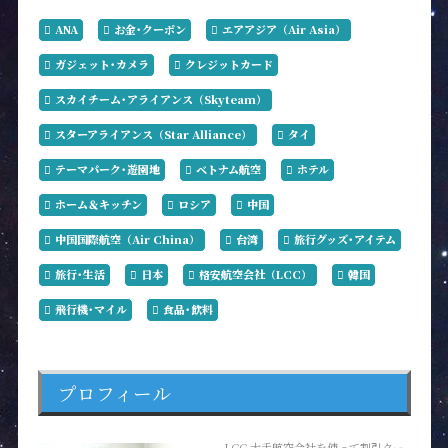
ANA
お金･クーポン
エアアジア（Air Asia）
ガジェット･カメラ
クレジットカード
スカイチーム･アライアンス（Skyteam）
スターアライアンス（Star Alliance）
タイ
テーマパーク･遊園地
ベトナム航空
ホテル
ホーム＆キッチン
ロシア
中国
中国国際航空（Air China）
台湾
旅行グッズ･アイテム
旅行･生活
日本
格安航空会社（LCC）
韓国
飛行機･マイル
食品･飲料
プロフィール
LCC 大手航空会社を使って割引クー