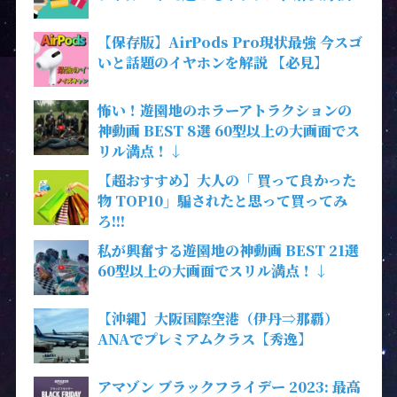
【保存版】AirPods Pro現状最強 今スゴ
いと話題のイヤホンを解説 【必見】
怖い！遊園地のホラーアトラクションの
神動画 BEST 8選 60型以上の大画面でス
リル満点！↓
【超おすすめ】大人の「 買って良かった
物 TOP10」騙されたと思って買ってみ
ろ!!!
私が興奮する遊園地の神動画 BEST 21選
60型以上の大画面でスリル満点！↓
【沖縄】大阪国際空港（伊丹⇒那覇）
ANAでプレミアムクラス【秀逸】
アマゾン ブラックフライデー 2023: 最高