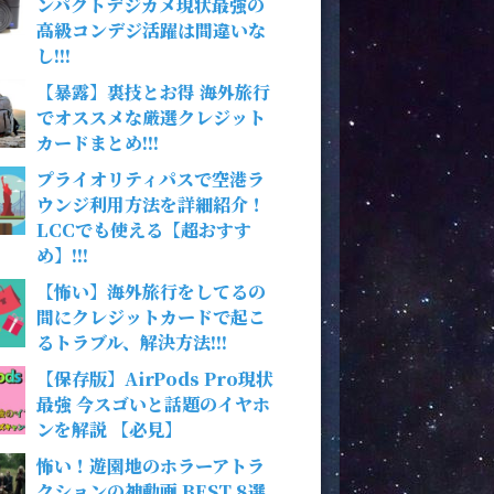
ンパクトデジカメ現状最強の
高級コンデジ活躍は間違いな
し!!!
【暴露】裏技とお得 海外旅行
でオススメな厳選クレジット
カードまとめ!!!
プライオリティパスで空港ラ
ウンジ利用方法を詳細紹介！
LCCでも使える【超おすす
め】!!!
【怖い】海外旅行をしてるの
間にクレジットカードで起こ
るトラブル、解決方法!!!
【保存版】AirPods Pro現状
最強 今スゴいと話題のイヤホ
ンを解説 【必見】
怖い！遊園地のホラーアトラ
クションの神動画 BEST 8選