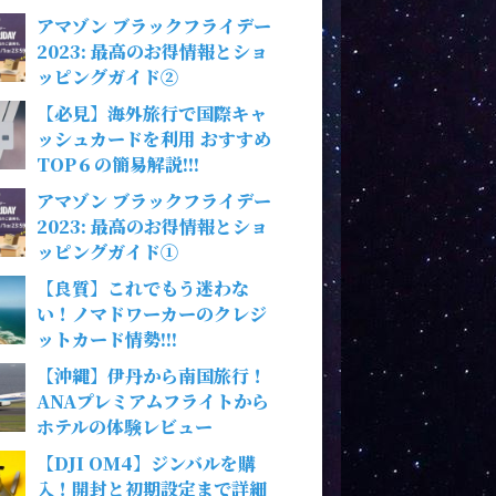
アマゾン ブラックフライデー
2023: 最高のお得情報とショ
ッピングガイド②
【必見】海外旅行で国際キャ
ッシュカードを利用 おすすめ
TOP６の簡易解説!!!
アマゾン ブラックフライデー
2023: 最高のお得情報とショ
ッピングガイド①
【良質】これでもう迷わな
い！ノマドワーカーのクレジ
ットカード情勢!!!
【沖縄】伊丹から南国旅行！
ANAプレミアムフライトから
ホテルの体験レビュー
【DJI OM4】ジンバルを購
入！開封と初期設定まで詳細