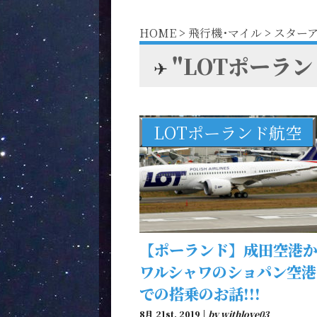
HOME
>
飛行機･マイル
>
スターアラ
"LOTポーラン
✈︎
LOTポーランド航空
【ポーランド】成田空港
ワルシャワのショパン空港
での搭乗のお話!!!
8月 21st, 2019 |
by withlove03