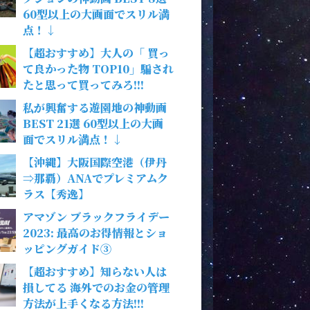
60型以上の大画面でスリル満
点！↓
【超おすすめ】大人の「 買っ
て良かった物 TOP10」騙され
たと思って買ってみろ!!!
私が興奮する遊園地の神動画
BEST 21選 60型以上の大画
面でスリル満点！↓
【沖縄】大阪国際空港（伊丹
⇒那覇）ANAでプレミアムク
ラス【秀逸】
アマゾン ブラックフライデー
2023: 最高のお得情報とショ
ッピングガイド③
【超おすすめ】知らない人は
損してる 海外でのお金の管理
方法が上手くなる方法!!!