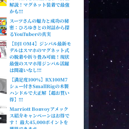
解説！マグネット装着で最強
かも!!!
スーツさんの魅力と成功の秘
密：ひろゆきとの対話から探
るYouTuberの真実
【DJI OM4】ジンバル最新モ
デルはスマホのマグネット式
の脱着や折り畳み可能！現状
最強のスマホ用ジンバル活躍
は間違いなし!!!
【満足度100％】RX100M7
シュー付きSmallRigの木製
ハンドルで大正解【超お買い
得】!!!
Marriott Bonvoyアメック
ス紹介キャンペーンはお得で
す！ 最大45,000ポイントを
獲得できます。