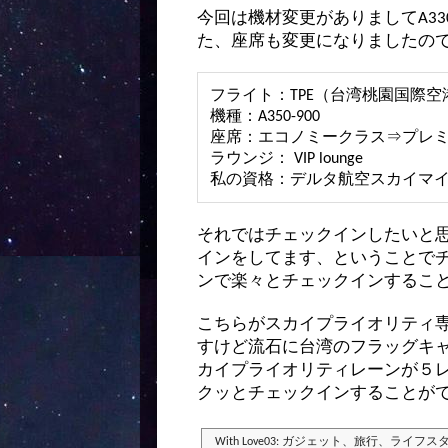
今回は機材変更がありましてA330
た、座席も変更になりましたの
フライト：TPE（台湾桃園国
機種：A350-900
座席：エコノミークラス⇒プレ
ラウンジ： VIP lounge
私の資格：デルタ航空スカイマ
それではチェックインしたいと
インをしてます、ということで
ンで楽々とチェックインするこ
こちらがスカイプライオリティ
すけど流石に台湾のフラッグキ
カイプライオリティレーンが５
クッとチェックインすることが
With Love03: ガジェット、旅行、ライフ