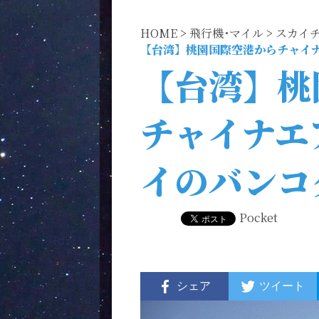
HOME
>
飛行機･マイル
>
スカイチ
【台湾】桃園国際空港からチャイナ
【台湾】桃
チャイナエ
イのバンコク
Pocket
シェア
ツイート