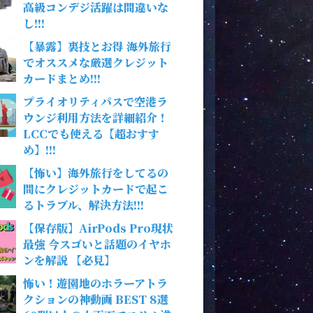
高級コンデジ活躍は間違いな
し!!!
【暴露】裏技とお得 海外旅行
でオススメな厳選クレジット
カードまとめ!!!
プライオリティパスで空港ラ
ウンジ利用方法を詳細紹介！
LCCでも使える【超おすす
め】!!!
【怖い】海外旅行をしてるの
間にクレジットカードで起こ
るトラブル、解決方法!!!
【保存版】AirPods Pro現状
最強 今スゴいと話題のイヤホ
ンを解説 【必見】
怖い！遊園地のホラーアトラ
クションの神動画 BEST 8選