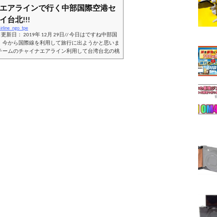
エアラインで行く中部国際空港セ
台北!!!
irline_ngo_tpe
9日更新日： 2019年 12月 29日// 今日はですね中部国
 今から国際線を利用して旅行に出ようかと思いま
チームのチャイナエアライン利用して台湾台北の桃
思います。飛行時間：片道約2時間30分 フライ
港 セントレア）⇒TPE（台湾桃園国際空港）
ノミークラス ラウンジ：STAR ALLIANCE LOUNGE
カイマイル・ゴールドメダリオンチャイナエアライ