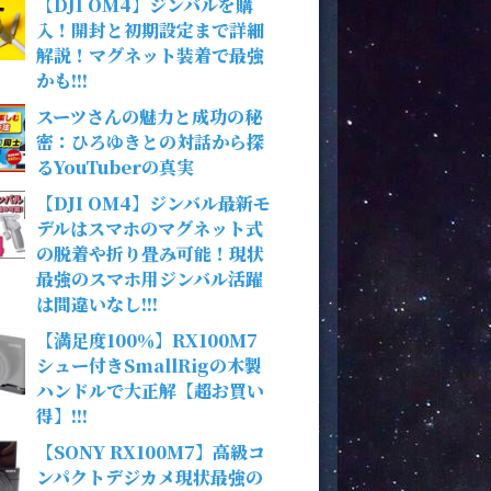
【DJI OM4】ジンバルを購
入！開封と初期設定まで詳細
解説！マグネット装着で最強
かも!!!
スーツさんの魅力と成功の秘
密：ひろゆきとの対話から探
るYouTuberの真実
【DJI OM4】ジンバル最新モ
デルはスマホのマグネット式
の脱着や折り畳み可能！現状
最強のスマホ用ジンバル活躍
は間違いなし!!!
【満足度100％】RX100M7
シュー付きSmallRigの木製
ハンドルで大正解【超お買い
得】!!!
【SONY RX100M7】高級コ
ンパクトデジカメ現状最強の