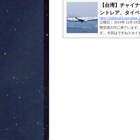
【台湾】チャイナ
ントレア、タイペイ
https://withlove03.com/china_a
公開日： 2019年 12月 2
際空港の方に来ています。
す。 今回はですねスカイ
園國際空港に向かいたいと
ト：NGO（中部国際空
機種：A303-300 座席：エコ
私の資格：デルタ航空ス
ンはスカイチーム所...