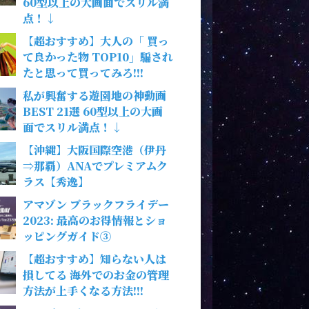
60型以上の大画面でスリル満
点！↓
【超おすすめ】大人の「 買っ
て良かった物 TOP10」騙され
たと思って買ってみろ!!!
私が興奮する遊園地の神動画
BEST 21選 60型以上の大画
面でスリル満点！↓
【沖縄】大阪国際空港（伊丹
⇒那覇）ANAでプレミアムク
ラス【秀逸】
アマゾン ブラックフライデー
2023: 最高のお得情報とショ
ッピングガイド③
【超おすすめ】知らない人は
損してる 海外でのお金の管理
方法が上手くなる方法!!!