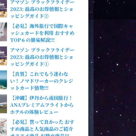
アマゾン ブラックフライデー
2023: 最高のお得情報とショ
ッピングガイド②
【必見】海外旅行で国際キャ
ッシュカードを利用 おすすめ
TOP６の簡易解説!!!
アマゾン ブラックフライデー
2023: 最高のお得情報とショ
ッピングガイド①
【良質】これでもう迷わな
い！ノマドワーカーのクレジ
ットカード情勢!!!
【沖縄】伊丹から南国旅行！
ANAプレミアムフライトから
ホテルの体験レビュー
【必見】買って良かった おす
すめ商品と人気商品のご紹介
オススメ商品 お勧め商品!!!