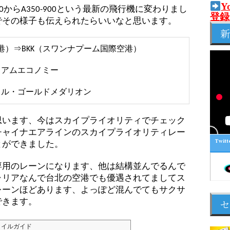
Y
からA350-900という最新の飛行機に変わりまし
登録
でその様子も伝えられたらいいなと思います。
新
際空港）⇒BKK（スワンナプーム国際空港）
ミアムエコノミー
イル・ゴールドメダリオン
思います、今はスカイプライオリティでチェック
チャイナエアラインのスカイプライオリティレー
Twitt
とができました。
専用のレーンになります、他は結構並んでるんで
ャリアなんで台北の空港でも優遇されてましてス
レーンほどあります、よっぽど混んでてもサクサ
セ
できます。
スタイルガイド