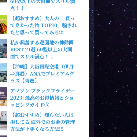
60型以上の大画面でスリル満
点！↓
【超おすすめ】大人の「 買っ
て良かった物 TOP10」騙され
たと思って買ってみろ!!!
私が興奮する遊園地の神動画
BEST 21選 60型以上の大画
面でスリル満点！↓
【沖縄】大阪国際空港（伊丹
⇒那覇）ANAでプレミアムク
ラス【秀逸】
アマゾン ブラックフライデー
2023: 最高のお得情報とショ
ッピングガイド③
【超おすすめ】知らない人は
損してる 海外でのお金の管理
方法が上手くなる方法!!!