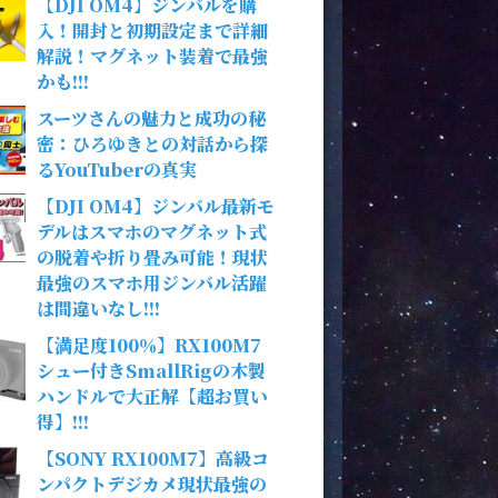
【DJI OM4】ジンバルを購
入！開封と初期設定まで詳細
解説！マグネット装着で最強
かも!!!
スーツさんの魅力と成功の秘
密：ひろゆきとの対話から探
るYouTuberの真実
【DJI OM4】ジンバル最新モ
デルはスマホのマグネット式
の脱着や折り畳み可能！現状
最強のスマホ用ジンバル活躍
は間違いなし!!!
【満足度100％】RX100M7
シュー付きSmallRigの木製
ハンドルで大正解【超お買い
得】!!!
【SONY RX100M7】高級コ
ンパクトデジカメ現状最強の