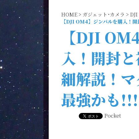
HOME
>
ガジェット･カメラ
>
DJI
【DJI OM4】ジンバルを購入！
【DJI O
入！開封と
細解説！マ
最強かも!!!
Pocket