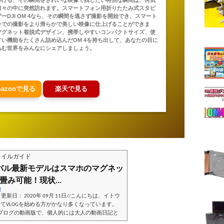
つける、その瞬間をきれいな映像で残したい特別な瞬間は、何気
日々の中に突然訪れます。スマートフォン用折りたたみ式スタビ
ーDJI OM 4なら、その瞬間を逃さず撮影を開始でき、スマート
ンでの撮影をより滑らかで美しい映像に仕上げることができま
マグネット着脱式デザイン、携帯しやすいコンパクトサイズ、使
すい機能をたくさん詰め込んだOM 4を持ち出して、あなたの目に
込む世界をみんなにシェアしましょう。
mazonで見る
楽天で見る
スタイルガイド
ジンバル最新モデルはスマホのマグネッ
み可能！現状...
4
1日更新日： 2020年 09月 11日//こんにちは、イトウ
eを使ってVLOGを始める方がかなり多くなっています。
とブログの動画版で、個人的には大人の動画日記と
般的なYouTuberは室内で位置を決めて撮影する