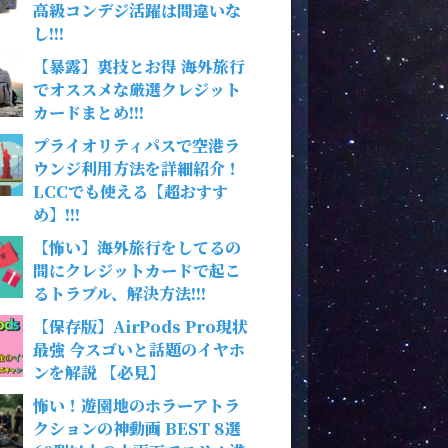
高級コンデジ活躍は間違いな
し!!!
【暴露】裏技とお得 海外旅行
でオススメな厳選クレジット
カードまとめ!!!
プライオリティパスで空港ラ
ウンジ利用方法を詳細紹介！
LCCでも使える【超おすす
め】!!!
【怖い】海外旅行をしてるの
間にクレジットカードで起こ
るトラブル、解決方法!!!
【保存版】AirPods Pro現状
最強 今スゴいと話題のイヤホ
ンを解説 【必見】
怖い！遊園地のホラーアトラ
クションの神動画 BEST 8選