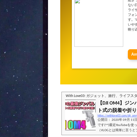
惹き
ない
ライザ
フォ
す。
いや
映り
A
With Love03: ガジェット、旅行、ライフ
【DJI OM4】
ト式の脱着や折り畳
https://withlove03.com/dji_om
公開日： 2020年 09月 1
です(^^)最近YouTub
（VLOGとは簡単に言う
いう風に認識しています）一