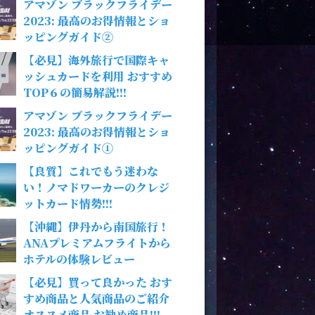
アマゾン ブラックフライデー
2023: 最高のお得情報とショ
ッピングガイド②
【必見】海外旅行で国際キャ
ッシュカードを利用 おすすめ
TOP６の簡易解説!!!
アマゾン ブラックフライデー
2023: 最高のお得情報とショ
ッピングガイド①
【良質】これでもう迷わな
い！ノマドワーカーのクレジ
ットカード情勢!!!
【沖縄】伊丹から南国旅行！
ANAプレミアムフライトから
ホテルの体験レビュー
【必見】買って良かった おす
すめ商品と人気商品のご紹介
オススメ商品 お勧め商品!!!