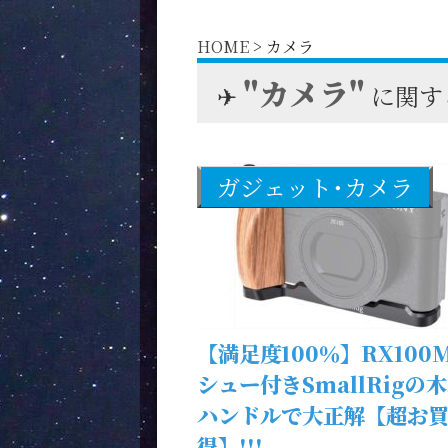
HOME
>
カメラ
"カメラ"
✈︎
に関す
ガジェット･カメラ
【満足度100％】RX100
シュー付きSmallRigの
ハンドルで大正解【超お
得】!!!