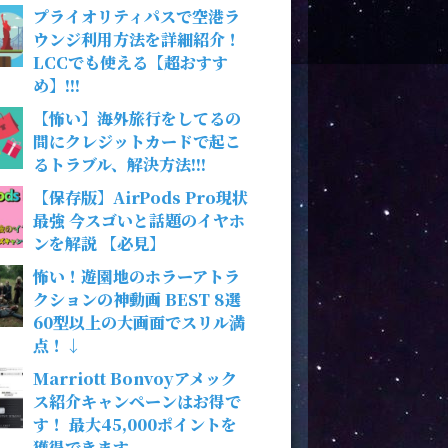
プライオリティパスで空港ラ
ウンジ利用方法を詳細紹介！
LCCでも使える【超おすす
め】!!!
【怖い】海外旅行をしてるの
間にクレジットカードで起こ
るトラブル、解決方法!!!
【保存版】AirPods Pro現状
最強 今スゴいと話題のイヤホ
ンを解説 【必見】
怖い！遊園地のホラーアトラ
クションの神動画 BEST 8選
60型以上の大画面でスリル満
点！↓
Marriott Bonvoyアメック
ス紹介キャンペーンはお得で
す！ 最大45,000ポイントを
獲得できます。