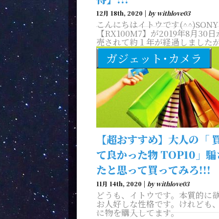
12月 18th, 2020 |
by withlove03
こんにちはイトウです(^^)SON
【RX100M7】が2019年8月30
売されて約１年が経過しました
RX100シリーズでは今のところ
ガジェット･カメラ
モデル
【超おすすめ】大人の「 
て良かった物 TOP10」
たと思って買ってみろ!!!
11月 14th, 2020 |
by withlove03
どうも、イトウです。本質的に
お人好しな性格です。けれども
に物を購入してます。