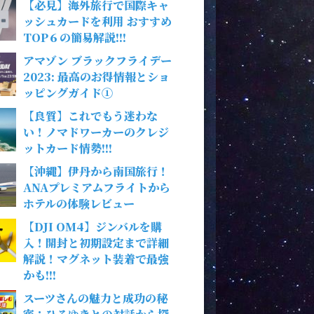
【必見】海外旅行で国際キャ
ッシュカードを利用 おすすめ
TOP６の簡易解説!!!
アマゾン ブラックフライデー
2023: 最高のお得情報とショ
ッピングガイド①
【良質】これでもう迷わな
い！ノマドワーカーのクレジ
ットカード情勢!!!
【沖縄】伊丹から南国旅行！
ANAプレミアムフライトから
ホテルの体験レビュー
【DJI OM4】ジンバルを購
入！開封と初期設定まで詳細
解説！マグネット装着で最強
かも!!!
スーツさんの魅力と成功の秘