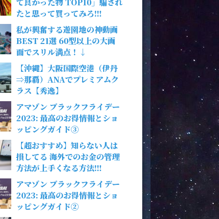
て良かった物 TOP10」騙され
たと思って買ってみろ!!!
私が興奮する遊園地の神動画
BEST 21選 60型以上の大画
面でスリル満点！↓
【沖縄】大阪国際空港（伊丹
⇒那覇）ANAでプレミアムク
ラス【秀逸】
アマゾン ブラックフライデー
2023: 最高のお得情報とショ
ッピングガイド③
【超おすすめ】知らない人は
損してる 海外でのお金の管理
方法が上手くなる方法!!!
アマゾン ブラックフライデー
2023: 最高のお得情報とショ
ッピングガイド②