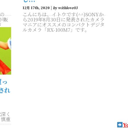
12月 17th, 2020 |
by withlove03
Yの
こんにちは、イトウです(^^)SONYか
日が販
ら2019年8月30日に発表されたカメラ
が
マニアにオススメのコンパクトデジタ
新しい
ルカメラ「RX-100M7」です。
買っ
騙され
欲深く
、慎重
Y