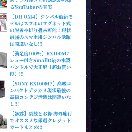
密：ひろゆきとの対話から探
るYouTuberの真実
【DJI OM4】ジンバル最新モ
デルはスマホのマグネット式
の脱着や折り畳み可能！現状
最強のスマホ用ジンバル活躍
は間違いなし!!!
【満足度100％】RX100M7
シュー付きSmallRigの木製
ハンドルで大正解【超お買い
得】!!!
【SONY RX100M7】高級コ
ンパクトデジカメ現状最強の
高級コンデジ活躍は間違いな
し!!!
【暴露】裏技とお得 海外旅行
でオススメな厳選クレジット
カードまとめ!!!