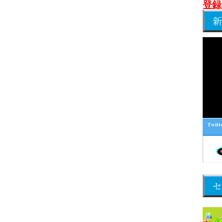
登録
新
Twitt
セ