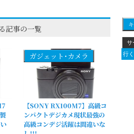
キ
る記事の一覧
ガジェット･カメラ
M7
【SONY RX100M7】高級コ
木製
ンパクトデジカメ現状最強の
買い
高級コンデジ活躍は間違いな
し!!!