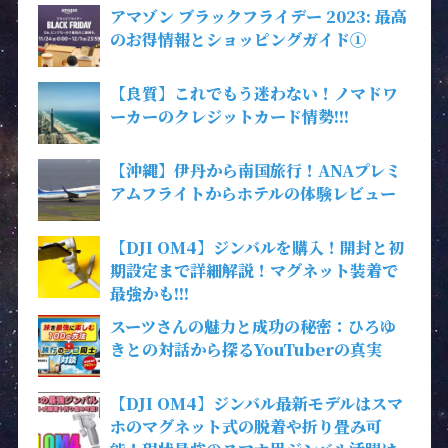
アマゾン ブラックフライデー 2023: 最高
のお得情報とショッピングガイド①
【良質】これでもう迷わない！ノマドワ
ーカーのクレジットカード情勢!!!
【沖縄】伊丹から南国旅行！ANAプレミ
アムフライトからホテルの体験レビュー
【DJI OM4】ジンバルを購入！開封と初
期設定まで詳細解説！マグネット装着で
最強かも!!!
スーツさんの魅力と成功の秘密：ひろゆ
きとの対話から探るYouTuberの真実
【DJI OM4】ジンバル最新モデルはスマ
ホのマグネット式の脱着や折り畳み可