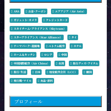
ANA
お金･クーポン
エアアジア（Air Asia）
ガジェット･カメラ
クレジットカード
スカイチーム･アライアンス（Skyteam）
スターアライアンス（Star Alliance）
タイ
テーマパーク･遊園地
ベトナム航空
ホテル
ホーム＆キッチン
ロシア
中国
中国国際航空（Air China）
台湾
旅行グッズ･アイテム
旅行･生活
日本
格安航空会社（LCC）
韓国
飛行機･マイル
食品･飲料
プロフィール