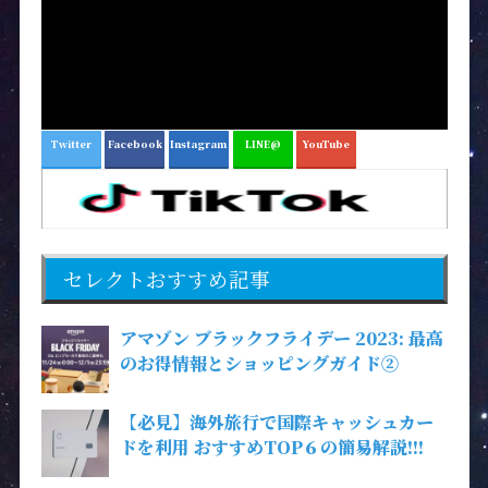
Twitter
Facebook
Instagram
LINE@
YouTube
セレクトおすすめ記事
アマゾン ブラックフライデー 2023: 最高
のお得情報とショッピングガイド②
【必見】海外旅行で国際キャッシュカー
ドを利用 おすすめTOP６の簡易解説!!!