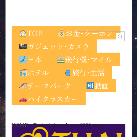
TOP
お金･クーポン
ガジェット･カメラ
日本
飛行機･マイル
ホテル
旅行･生活
テーマパーク
動画
ハイクラスカー
HOME
>
Thai-Airlines-Logo_2008.svg