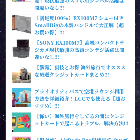
能！現状最強のスマホ用ジンバル活躍は
間違いなし!!!
【満足度100％】RX100M7 シュー付き
SmallRigの木製ハンドルで大正解【超
お買い得】!!!
【SONY RX100M7】高級コンパクトデ
ジカメ現状最強の高級コンデジ活躍は間
違いなし!!!
【暴露】裏技とお得 海外旅行でオススメ
な厳選クレジットカードまとめ!!!
プライオリティパスで空港ラウンジ利用
方法を詳細紹介！LCCでも使える【超お
すすめ】!!!
【怖い】海外旅行をしてるの間にクレジ
ットカードで起こるトラブル、解決方法!!!