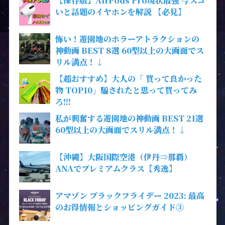
【保存版】AirPods Pro現状最強 今スゴ
いと話題のイヤホンを解説 【必見】
怖い！遊園地のホラーアトラクションの
神動画 BEST 8選 60型以上の大画面でス
リル満点！↓
【超おすすめ】大人の「 買って良かった
物 TOP10」騙されたと思って買ってみ
ろ!!!
私が興奮する遊園地の神動画 BEST 21選
60型以上の大画面でスリル満点！↓
【沖縄】大阪国際空港（伊丹⇒那覇）
ANAでプレミアムクラス【秀逸】
アマゾン ブラックフライデー 2023: 最高
のお得情報とショッピングガイド③