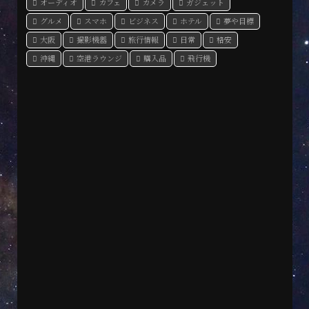
オーディオ
カフェ
カメラ
ガジェット
グルメ
スマホ
ビジネス
ホテル
夢や目標
大阪
撮影機器
旅行情報
日常
格安
沖縄
空港ラウンジ
購入品
飛行機