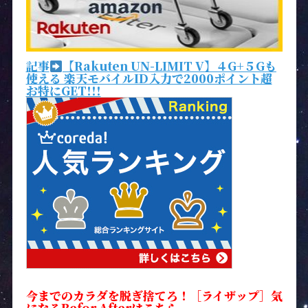
記事
【Rakuten UN-LIMIT V】４G+５Gも
使える 楽天モバイルID入力で2000ポイント超
お特にGET!!!
今までのカラダを脱ぎ捨てろ！［ライザップ］気
になるBefor Afterはこちら