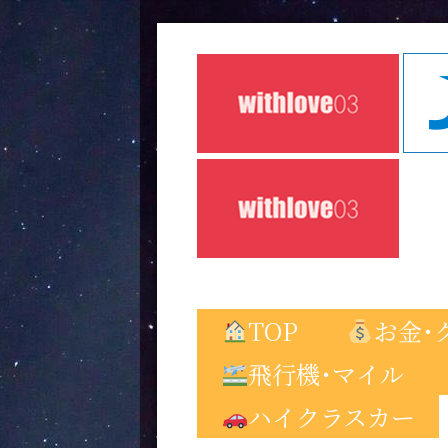
TOP
お金･
飛行機･マイル
ハイクラスカー