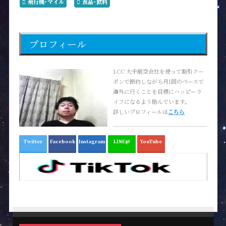
飛行機･マイル
食品･飲料
プロフィール
LCC 大手航空会社を使って割引クー
ポンで節約しながら月1回のペースで
海外に行くことを目標にハッピーラ
イフになるよう励んでいます。
詳しいプロフィールは
こちら
Twitter
Facebook
Instagram
LINE@
YouTube