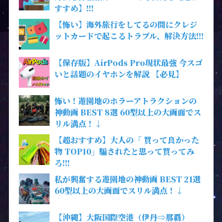
すすめ】!!!
【怖い】海外旅行をしてるの間にクレジ
ットカードで起こるトラブル、解決方法!!!
【保存版】AirPods Pro現状最強 今スゴ
いと話題のイヤホンを解説 【必見】
怖い！遊園地のホラーアトラクションの
神動画 BEST 8選 60型以上の大画面でス
リル満点！↓
【超おすすめ】大人の「 買って良かった
物 TOP10」騙されたと思って買ってみ
ろ!!!
私が興奮する遊園地の神動画 BEST 21選
60型以上の大画面でスリル満点！↓
【沖縄】大阪国際空港（伊丹⇒那覇）