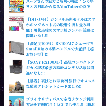
スーツさんの魅力と成功の秘密：ひろゆ
きとの対話から探るYouTuberの真実
【DJI OM4】ジンバル最新モデルはスマ
ホのマグネット式の脱着や折り畳み可
能！現状最強のスマホ用ジンバル活躍は
間違いなし!!!
【満足度100％】RX100M7 シュー付き
SmallRigの木製ハンドルで大正解【超
お買い得】!!!
【SONY RX100M7】高級コンパクトデ
ジカメ現状最強の高級コンデジ活躍は間
違いなし!!!
【暴露】裏技とお得 海外旅行でオススメ
な厳選クレジットカードまとめ!!!
プライオリティパスで空港ラウンジ利用
方法を詳細紹介！LCCでも使える【超お