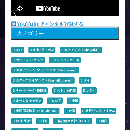
YouTubeチャンネル登録する
カテゴリー
ANA
お金･クーポン
エアアジア（Air Asia）
ガジェット･カメラ
クレジットカード
スカイチーム･アライアンス（Skyteam）
スターアライアンス（Star Alliance）
タイ
テーマパーク･遊園地
ベトナム航空
ホテル
ホーム＆キッチン
ロシア
中国
中国国際航空（Air China）
台湾
旅行グッズ･アイテム
旅行･生活
日本
格安航空会社（LCC）
韓国