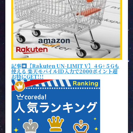
記事
【Rakuten UN-LIMIT V】４G+５Gも
使える 楽天モバイルID入力で2000ポイント超
お特にGET!!!