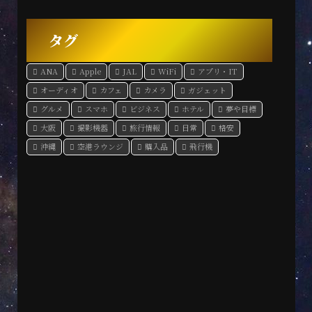
タグ
ANA
Apple
JAL
WiFi
アプリ・IT
オーディオ
カフェ
カメラ
ガジェット
グルメ
スマホ
ビジネス
ホテル
夢や目標
大阪
撮影機器
旅行情報
日常
格安
沖縄
空港ラウンジ
購入品
飛行機