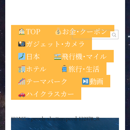
TOP
お金･クーポン
ガジェット･カメラ
日本
飛行機･マイル
ホテル
旅行･生活
テーマパーク
動画
ハイクラスカー
HOME
>
pexels-shutterspeed-112378_R