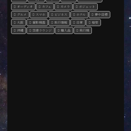
オーディオ
カフェ
カメラ
ガジェット
グルメ
スマホ
ビジネス
ホテル
夢や目標
大阪
撮影機器
旅行情報
日常
格安
沖縄
空港ラウンジ
購入品
飛行機