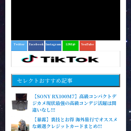
Twitter
Facebook
Instagram
LINE@
YouTube
セレクトおすすめ記事
【SONY RX100M7】高級コンパクトデ
ジカメ現状最強の高級コンデジ活躍は間
違いなし!!!
【暴露】裏技とお得 海外旅行でオススメ
な厳選クレジットカードまとめ!!!