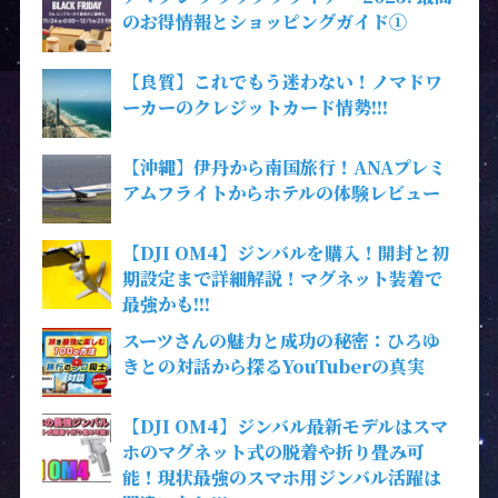
のお得情報とショッピングガイド①
【良質】これでもう迷わない！ノマドワ
ーカーのクレジットカード情勢!!!
【沖縄】伊丹から南国旅行！ANAプレミ
アムフライトからホテルの体験レビュー
【DJI OM4】ジンバルを購入！開封と初
期設定まで詳細解説！マグネット装着で
最強かも!!!
スーツさんの魅力と成功の秘密：ひろゆ
きとの対話から探るYouTuberの真実
【DJI OM4】ジンバル最新モデルはスマ
ホのマグネット式の脱着や折り畳み可
能！現状最強のスマホ用ジンバル活躍は