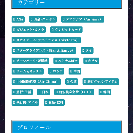
カテゴリー
ANA
お金･クーポン
エアアジア（Air Asia）
ガジェット･カメラ
クレジットカード
スカイチーム･アライアンス（Skyteam）
スターアライアンス（Star Alliance）
タイ
テーマパーク･遊園地
ベトナム航空
ホテル
ホーム＆キッチン
ロシア
中国
中国国際航空（Air China）
台湾
旅行グッズ･アイテム
旅行･生活
日本
格安航空会社（LCC）
韓国
飛行機･マイル
食品･飲料
プロフィール