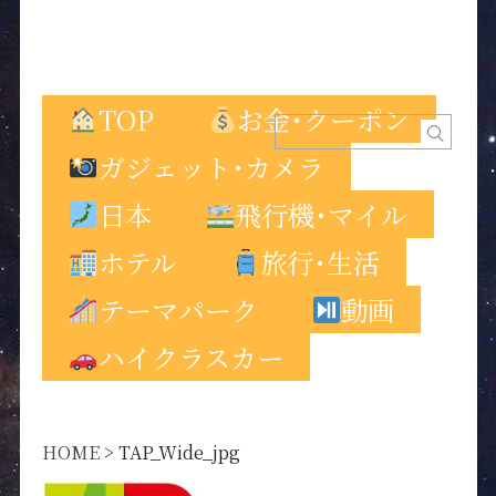
TOP
お金･クーポン
ガジェット･カメラ
日本
飛行機･マイル
ホテル
旅行･生活
テーマパーク
動画
ハイクラスカー
HOME
>
TAP_Wide_jpg