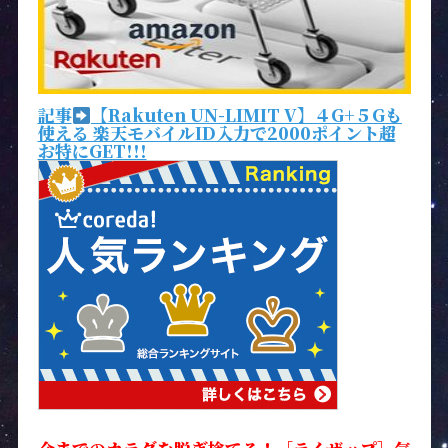
記事
【Rakuten UN-LIMIT V】４G+５Gも
使える 楽天モバイルID入力で2000ポイント超
お特にGET!!!