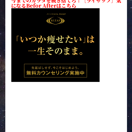
今までのカラダを脱ぎ捨てろ！［ライザップ］気
になるBefor Afterはこちら