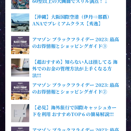
60型以上の大画面でスリル満点！↓
【沖縄】大阪国際空港（伊丹⇒那覇）
ANAでプレミアムクラス【秀逸】
アマゾン ブラックフライデー 2023: 最高
のお得情報とショッピングガイド③
【超おすすめ】知らない人は損してる 海
外でのお金の管理方法が上手くなる方
法!!!
アマゾン ブラックフライデー 2023: 最高
のお得情報とショッピングガイド②
【必見】海外旅行で国際キャッシュカー
ドを利用 おすすめTOP６の簡易解説!!!
アマゾン ブラックフライデー 2023: 最高