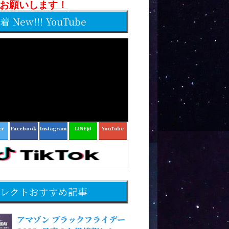
お願いします！
着 New!!! YouTube
er
Facebook
Instagram
LINE@
YouTube
レクトおすすめ記事
アマゾン ブラックフライデー