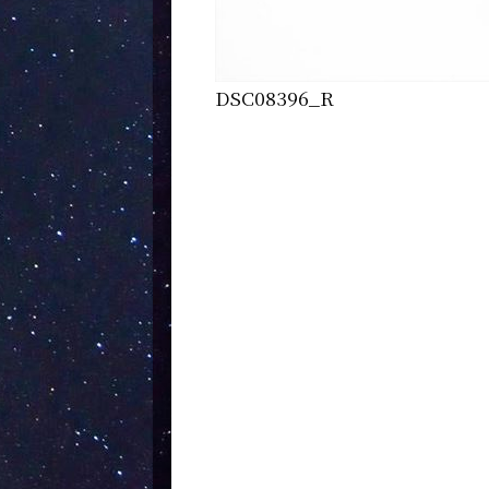
DSC08396_R