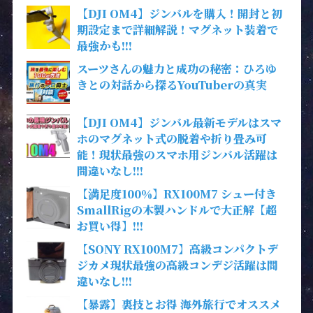
【DJI OM4】ジンバルを購入！開封と初
期設定まで詳細解説！マグネット装着で
最強かも!!!
スーツさんの魅力と成功の秘密：ひろゆ
きとの対話から探るYouTuberの真実
【DJI OM4】ジンバル最新モデルはスマ
ホのマグネット式の脱着や折り畳み可
能！現状最強のスマホ用ジンバル活躍は
間違いなし!!!
【満足度100％】RX100M7 シュー付き
SmallRigの木製ハンドルで大正解【超
お買い得】!!!
【SONY RX100M7】高級コンパクトデ
ジカメ現状最強の高級コンデジ活躍は間
違いなし!!!
【暴露】裏技とお得 海外旅行でオススメ