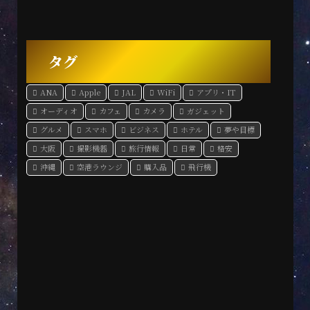
タグ
ANA
Apple
JAL
WiFi
アプリ・IT
オーディオ
カフェ
カメラ
ガジェット
グルメ
スマホ
ビジネス
ホテル
夢や目標
大阪
撮影機器
旅行情報
日常
格安
沖縄
空港ラウンジ
購入品
飛行機