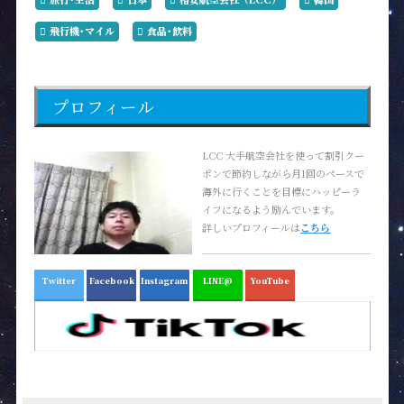
飛行機･マイル
食品･飲料
プロフィール
LCC 大手航空会社を使って割引クー
ポンで節約しながら月1回のペースで
海外に行くことを目標にハッピーラ
イフになるよう励んでいます。
詳しいプロフィールは
こちら
Twitter
Facebook
Instagram
LINE@
YouTube