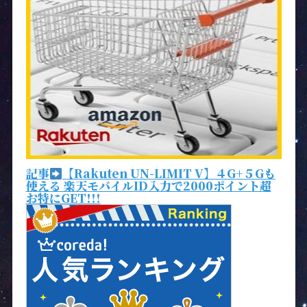
記事
【Rakuten UN-LIMIT V】４G+５Gも
使える 楽天モバイルID入力で2000ポイント超
お特にGET!!!