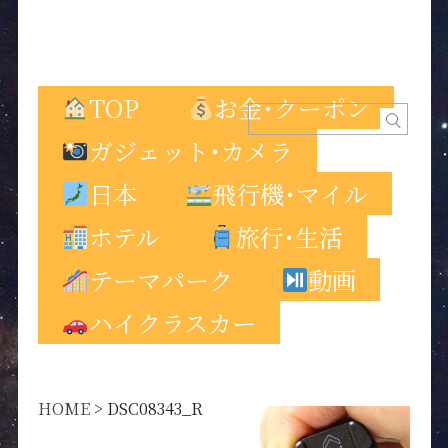
TOP
お金･クーポン
ガジェット･カメラ
日本
飛行機･マイル
ホテル
旅行･生活
テーマパーク
動画
ハイクラスカー
HOME
>
DSC08343_R