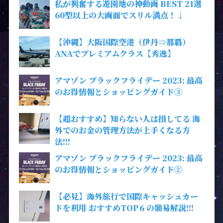
私が興奮する遊園地の神動画 BEST 21選
60型以上の大画面でスリル満点！↓
【沖縄】大阪国際空港（伊丹⇒那覇）
ANAでプレミアムクラス【秀逸】
アマゾン ブラックフライデー 2023: 最高
のお得情報とショッピングガイド③
【超おすすめ】知らない人は損してる 海
外でのお金の管理方法が上手くなる方
法!!!
アマゾン ブラックフライデー 2023: 最高
のお得情報とショッピングガイド②
【必見】海外旅行で国際キャッシュカー
ドを利用 おすすめTOP６の簡易解説!!!