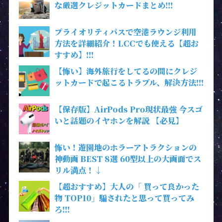
な厳選クレジットカードまとめ!!!
プライオリティパスで空港ラウンジ利用
方法を詳細紹介！LCCでも使える【超お
すすめ】!!!
【怖い】海外旅行をしてるの間にクレジ
ットカードで起こるトラブル、解決方法!!!
【保存版】AirPods Pro現状最強 今スゴ
いと話題のイヤホンを解説 【必見】
怖い！遊園地のホラーアトラクションの
神動画 BEST 8選 60型以上の大画面でス
リル満点！↓
【超おすすめ】大人の「 買って良かった
物 TOP10」騙されたと思って買ってみ
ろ!!!