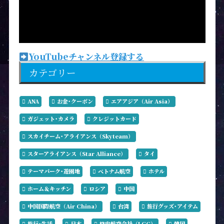
YouTubeチャンネル登録する
カテゴリー
ANA
お金･クーポン
エアアジア（Air Asia）
ガジェット･カメラ
クレジットカード
スカイチーム･アライアンス（Skyteam）
スターアライアンス（Star Alliance）
タイ
テーマパーク･遊園地
ベトナム航空
ホテル
ホーム＆キッチン
ロシア
中国
中国国際航空（Air China）
台湾
旅行グッズ･アイテム
旅行･生活
日本
格安航空会社（LCC）
韓国