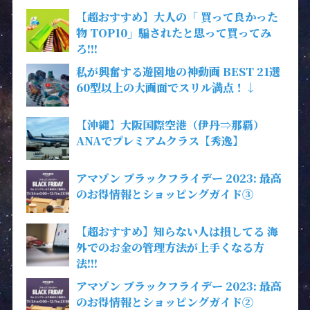
【超おすすめ】大人の「 買って良かった
物 TOP10」騙されたと思って買ってみ
ろ!!!
私が興奮する遊園地の神動画 BEST 21選
60型以上の大画面でスリル満点！↓
【沖縄】大阪国際空港（伊丹⇒那覇）
ANAでプレミアムクラス【秀逸】
アマゾン ブラックフライデー 2023: 最高
のお得情報とショッピングガイド③
【超おすすめ】知らない人は損してる 海
外でのお金の管理方法が上手くなる方
法!!!
アマゾン ブラックフライデー 2023: 最高
のお得情報とショッピングガイド②