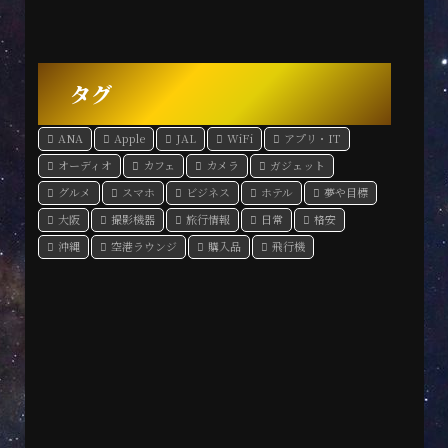
タグ
ANA
Apple
JAL
WiFi
アプリ・IT
オーディオ
カフェ
カメラ
ガジェット
グルメ
スマホ
ビジネス
ホテル
夢や目標
大阪
撮影機器
旅行情報
日常
格安
沖縄
空港ラウンジ
購入品
飛行機