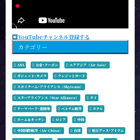
YouTubeチャンネル登録する
カテゴリー
ANA
お金･クーポン
エアアジア（Air Asia）
ガジェット･カメラ
クレジットカード
スカイチーム･アライアンス（Skyteam）
スターアライアンス（Star Alliance）
タイ
テーマパーク･遊園地
ベトナム航空
ホテル
ホーム＆キッチン
ロシア
中国
中国国際航空（Air China）
台湾
旅行グッズ･アイテム