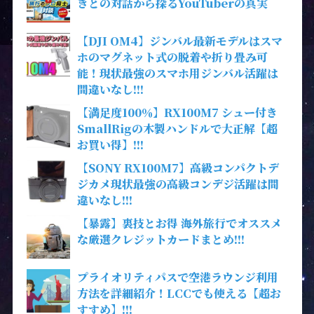
きとの対話から探るYouTuberの真実
【DJI OM4】ジンバル最新モデルはスマ
ホのマグネット式の脱着や折り畳み可
能！現状最強のスマホ用ジンバル活躍は
間違いなし!!!
【満足度100％】RX100M7 シュー付き
SmallRigの木製ハンドルで大正解【超
お買い得】!!!
【SONY RX100M7】高級コンパクトデ
ジカメ現状最強の高級コンデジ活躍は間
違いなし!!!
【暴露】裏技とお得 海外旅行でオススメ
な厳選クレジットカードまとめ!!!
プライオリティパスで空港ラウンジ利用
方法を詳細紹介！LCCでも使える【超お
すすめ】!!!