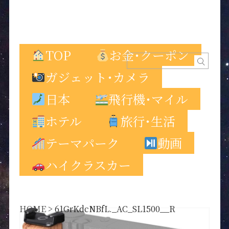
TOP
お金･クーポン
ガジェット･カメラ
日本
飛行機･マイル
ホテル
旅行･生活
テーマパーク
動画
ハイクラスカー
HOME
>
61GrKdcNBfL._AC_SL1500__R