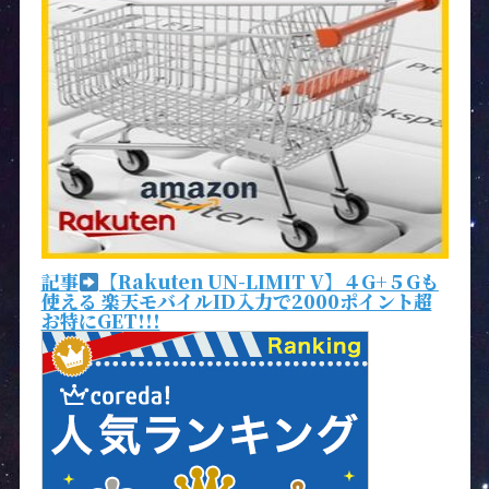
記事
【Rakuten UN-LIMIT V】４G+５Gも
使える 楽天モバイルID入力で2000ポイント超
お特にGET!!!