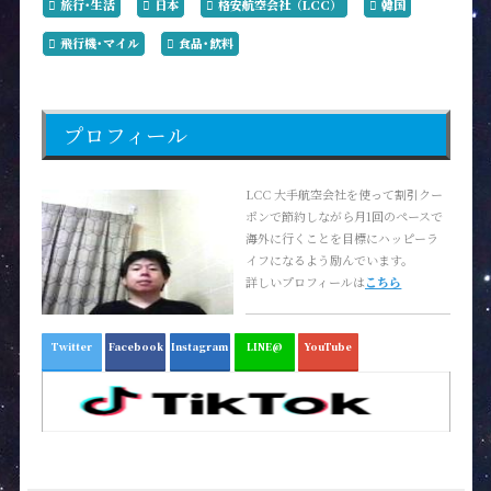
旅行･生活
日本
格安航空会社（LCC）
韓国
飛行機･マイル
食品･飲料
プロフィール
LCC 大手航空会社を使って割引クー
ポンで節約しながら月1回のペースで
海外に行くことを目標にハッピーラ
イフになるよう励んでいます。
詳しいプロフィールは
こちら
Twitter
Facebook
Instagram
LINE@
YouTube