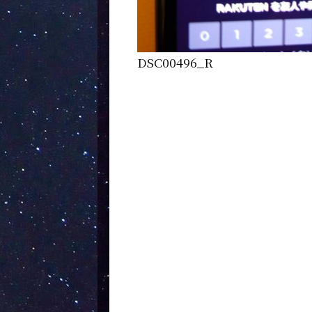
DSC00496_R