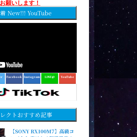
お願いします！
着 New!!! YouTube
er
Facebook
Instagram
LINE@
YouTube
レクトおすすめ記事
【SONY RX100M7】高級コ