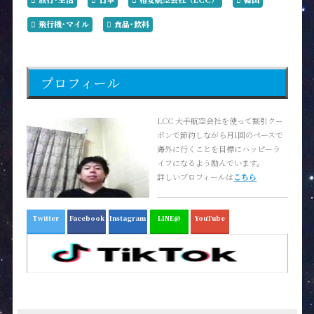
飛行機･マイル
食品･飲料
プロフィール
LCC 大手航空会社を使って割引クー
ポンで節約しながら月1回のペースで
海外に行くことを目標にハッピーラ
イフになるよう励んでいます。
詳しいプロフィールは
こちら
Twitter
Facebook
Instagram
LINE@
YouTube