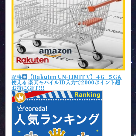
記事
【Rakuten UN-LIMIT V】４G+５Gも
使える 楽天モバイルID入力で2000ポイント超
お特にGET!!!