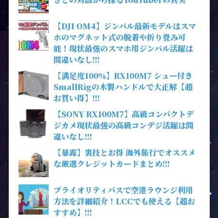
【DJI OM4】ジンバル最新モデルはスマ
ホのマグネット式の脱着や折り畳み可
能！現状最強のスマホ用ジンバル活躍は
間違いなし!!!
【満足度100％】RX100M7 シュー付き
SmallRigの木製ハンドルで大正解【超
お買い得】!!!
【SONY RX100M7】高級コンパクトデ
ジカメ現状最強の高級コンデジ活躍は間
違いなし!!!
【暴露】裏技とお得 海外旅行でオススメ
な厳選クレジットカードまとめ!!!
プライオリティパスで空港ラウンジ利用
方法を詳細紹介！LCCでも使える【超お
すすめ】!!!