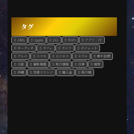
タグ
ANA
Apple
JAL
WiFi
アプリ・IT
オーディオ
カフェ
カメラ
ガジェット
グルメ
スマホ
ビジネス
ホテル
夢や目標
大阪
撮影機器
旅行情報
日常
格安
沖縄
空港ラウンジ
購入品
飛行機