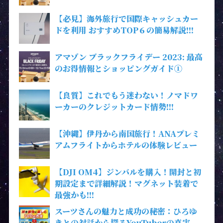
【必見】海外旅行で国際キャッシュカー
ドを利用 おすすめTOP６の簡易解説!!!
アマゾン ブラックフライデー 2023: 最高
のお得情報とショッピングガイド①
【良質】これでもう迷わない！ノマドワ
ーカーのクレジットカード情勢!!!
【沖縄】伊丹から南国旅行！ANAプレミ
アムフライトからホテルの体験レビュー
【DJI OM4】ジンバルを購入！開封と初
期設定まで詳細解説！マグネット装着で
最強かも!!!
スーツさんの魅力と成功の秘密：ひろゆ
きとの対話から探るYouTuberの真実