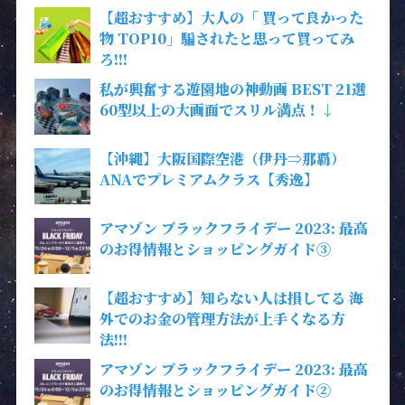
【超おすすめ】大人の「 買って良かった
物 TOP10」騙されたと思って買ってみ
ろ!!!
私が興奮する遊園地の神動画 BEST 21選
60型以上の大画面でスリル満点！↓
【沖縄】大阪国際空港（伊丹⇒那覇）
ANAでプレミアムクラス【秀逸】
アマゾン ブラックフライデー 2023: 最高
のお得情報とショッピングガイド③
【超おすすめ】知らない人は損してる 海
外でのお金の管理方法が上手くなる方
法!!!
アマゾン ブラックフライデー 2023: 最高
のお得情報とショッピングガイド②