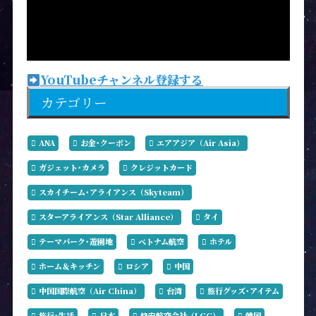
YouTubeチャンネル登録する
カテゴリー
ANA
お金･クーポン
エアアジア（Air Asia）
ガジェット･カメラ
クレジットカード
スカイチーム･アライアンス（Skyteam）
スターアライアンス（Star Alliance）
タイ
テーマパーク･遊園地
ベトナム航空
ホテル
ホーム＆キッチン
ロシア
中国
中国国際航空（Air China）
台湾
旅行グッズ･アイテム
旅行･生活
日本
格安航空会社（LCC）
韓国