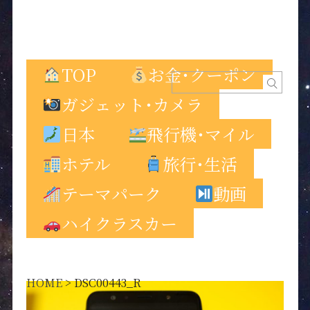
TOP
お金･クーポン
ガジェット･カメラ
日本
飛行機･マイル
ホテル
旅行･生活
テーマパーク
動画
ハイクラスカー
HOME
>
DSC00443_R