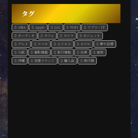
タグ
ANA
Apple
JAL
WiFi
アプリ・IT
オーディオ
カフェ
カメラ
ガジェット
グルメ
スマホ
ビジネス
ホテル
夢や目標
大阪
撮影機器
旅行情報
日常
格安
沖縄
空港ラウンジ
購入品
飛行機