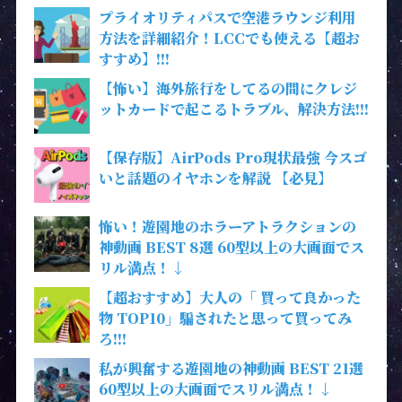
プライオリティパスで空港ラウンジ利用
方法を詳細紹介！LCCでも使える【超お
すすめ】!!!
【怖い】海外旅行をしてるの間にクレジ
ットカードで起こるトラブル、解決方法!!!
【保存版】AirPods Pro現状最強 今スゴ
いと話題のイヤホンを解説 【必見】
怖い！遊園地のホラーアトラクションの
神動画 BEST 8選 60型以上の大画面でス
リル満点！↓
【超おすすめ】大人の「 買って良かった
物 TOP10」騙されたと思って買ってみ
ろ!!!
私が興奮する遊園地の神動画 BEST 21選
60型以上の大画面でスリル満点！↓