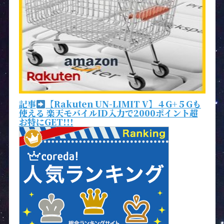
記事
【Rakuten UN-LIMIT V】４G+５Gも
使える 楽天モバイルID入力で2000ポイント超
お特にGET!!!