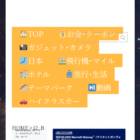
TOP
お金･クーポン
ガジェット･カメラ
日本
飛行機･マイル
ホテル
旅行･生活
テーマパーク
動画
ハイクラスカー
HOME
>
j2_R