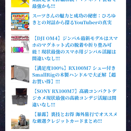
最強かも!!!
スーツさんの魅力と成功の秘密：ひろゆ
きとの対話から探るYouTuberの真実
【DJI OM4】ジンバル最新モデルはスマ
ホのマグネット式の脱着や折り畳み可
能！現状最強のスマホ用ジンバル活躍は
間違いなし!!!
【満足度100％】RX100M7 シュー付き
SmallRigの木製ハンドルで大正解【超
お買い得】!!!
【SONY RX100M7】高級コンパクトデ
ジカメ現状最強の高級コンデジ活躍は間
違いなし!!!
【暴露】裏技とお得 海外旅行でオススメ
な厳選クレジットカードまとめ!!!