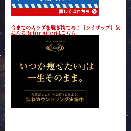
今までのカラダを脱ぎ捨てろ！［ライザップ］気
になるBefor Afterはこちら