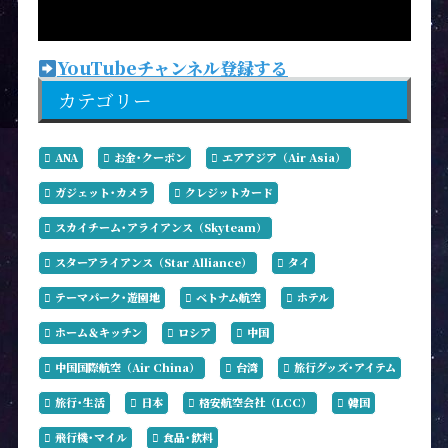
YouTubeチャンネル登録する
カテゴリー
ANA
お金･クーポン
エアアジア（Air Asia）
ガジェット･カメラ
クレジットカード
スカイチーム･アライアンス（Skyteam）
スターアライアンス（Star Alliance）
タイ
テーマパーク･遊園地
ベトナム航空
ホテル
ホーム＆キッチン
ロシア
中国
中国国際航空（Air China）
台湾
旅行グッズ･アイテム
旅行･生活
日本
格安航空会社（LCC）
韓国
飛行機･マイル
食品･飲料