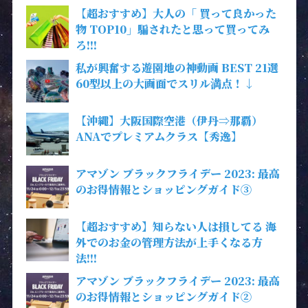
【超おすすめ】大人の「 買って良かった
物 TOP10」騙されたと思って買ってみ
ろ!!!
私が興奮する遊園地の神動画 BEST 21選
60型以上の大画面でスリル満点！↓
【沖縄】大阪国際空港（伊丹⇒那覇）
ANAでプレミアムクラス【秀逸】
アマゾン ブラックフライデー 2023: 最高
のお得情報とショッピングガイド③
【超おすすめ】知らない人は損してる 海
外でのお金の管理方法が上手くなる方
法!!!
アマゾン ブラックフライデー 2023: 最高
のお得情報とショッピングガイド②