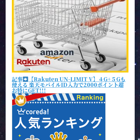
記事
【Rakuten UN-LIMIT V】４G+５Gも
使える 楽天モバイルID入力で2000ポイント超
お特にGET!!!