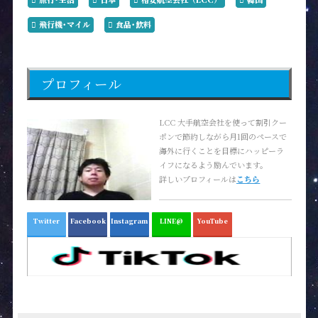
飛行機･マイル
食品･飲料
プロフィール
LCC 大手航空会社を使って割引クー
ポンで節約しながら月1回のペースで
海外に行くことを目標にハッピーラ
イフになるよう励んでいます。
詳しいプロフィールは
こちら
Twitter
Facebook
Instagram
LINE@
YouTube