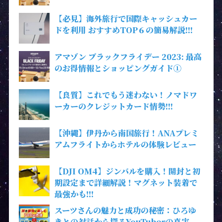
【必見】海外旅行で国際キャッシュカー
ドを利用 おすすめTOP６の簡易解説!!!
アマゾン ブラックフライデー 2023: 最高
のお得情報とショッピングガイド①
【良質】これでもう迷わない！ノマドワ
ーカーのクレジットカード情勢!!!
【沖縄】伊丹から南国旅行！ANAプレミ
アムフライトからホテルの体験レビュー
【DJI OM4】ジンバルを購入！開封と初
期設定まで詳細解説！マグネット装着で
最強かも!!!
スーツさんの魅力と成功の秘密：ひろゆ
きとの対話から探るYouTuberの真実