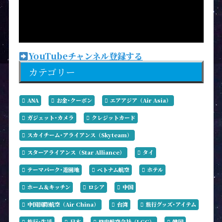
YouTubeチャンネル登録する
カテゴリー
ANA
お金･クーポン
エアアジア（Air Asia）
ガジェット･カメラ
クレジットカード
スカイチーム･アライアンス（Skyteam）
スターアライアンス（Star Alliance）
タイ
テーマパーク･遊園地
ベトナム航空
ホテル
ホーム＆キッチン
ロシア
中国
中国国際航空（Air China）
台湾
旅行グッズ･アイテム
旅行･生活
日本
格安航空会社（LCC）
韓国