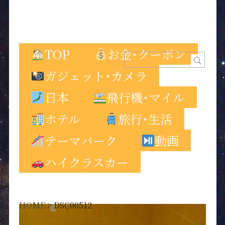
TOP
お金･クーポン
ガジェット･カメラ
日本
飛行機･マイル
ホテル
旅行･生活
テーマパーク
動画
ハイクラスカー
HOME
>
DSC00512