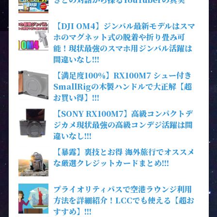
【DJI OM4】ジンバル最新モデルはスマ
ホのマグネット式の脱着や折り畳み可
能！現状最強のスマホ用ジンバル活躍は
間違いなし!!!
【満足度100％】RX100M7 シュー付き
SmallRigの木製ハンドルで大正解【超
お買い得】!!!
【SONY RX100M7】高級コンパクトデ
ジカメ現状最強の高級コンデジ活躍は間
違いなし!!!
【暴露】裏技とお得 海外旅行でオススメ
な厳選クレジットカードまとめ!!!
プライオリティパスで空港ラウンジ利用
方法を詳細紹介！LCCでも使える【超お
すすめ】!!!