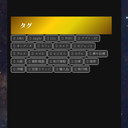
タグ
ANA
Apple
JAL
WiFi
アプリ・IT
オーディオ
カフェ
カメラ
ガジェット
グルメ
スマホ
ビジネス
ホテル
夢や目標
大阪
撮影機器
旅行情報
日常
格安
沖縄
空港ラウンジ
購入品
飛行機