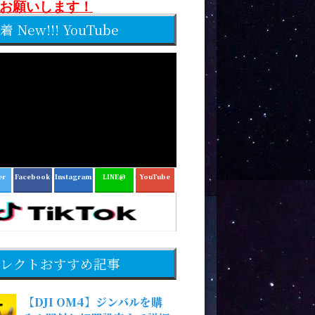
お願いします！
着 New!!! YouTube
er
Facebook
Instagram
LINE@
YouTube
レクトおすすめ記事
【DJI OM4】ジンバルを購