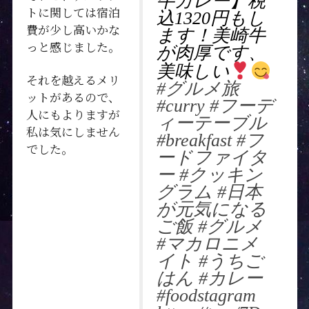
牛カレー】税
トに関しては宿泊
込1320円もし
費が少し高いかな
ます！美崎牛
っと感じました。
が肉厚です、
美味しい
それを越えるメリ
#グルメ旅
ットがあるので、
#curry
#フーデ
人にもよりますが
ィーテーブル
私は気にしません
#breakfast
#フ
でした。
ードファイタ
ー
#クッキン
グラム
#日本
が元気になる
ご飯
#グルメ
#マカロニメ
イト
#うちご
はん
#カレー
#foodstagram