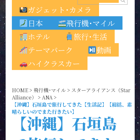
ガジェット･カメラ
日本
飛行機･マイル
ホテル
旅行･生活
テーマパーク
動画
ハイクラスカー
HOME
>
飛行機･マイル
>
スターアライアンス（Star
Alliance）
>
ANA
>
【沖縄】石垣島で旅行してきた【生活記】【総括、素
晴らしいのでまた行きたい】
【沖縄】石垣島