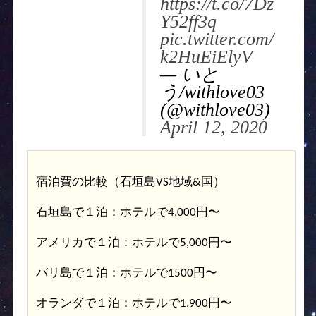
https://t.co/7Dz
Y52ff3q
pic.twitter.com/
k2HuEiElyV
— いと
う/withlove03
(@withlove03)
April 12, 2020
宿泊費の比較（石垣島VS地域&国）
石垣島で１泊：ホテルで4,000円〜
アメリカで１泊：ホテルで5,000円〜
バリ島で１泊：ホテルで1500円〜
オランダで１泊：ホテルで1,900円〜