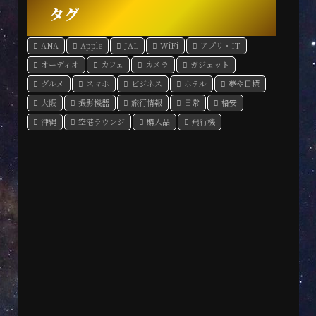
タグ
ANA
Apple
JAL
WiFi
アプリ・IT
オーディオ
カフェ
カメラ
ガジェット
グルメ
スマホ
ビジネス
ホテル
夢や目標
大阪
撮影機器
旅行情報
日常
格安
沖縄
空港ラウンジ
購入品
飛行機