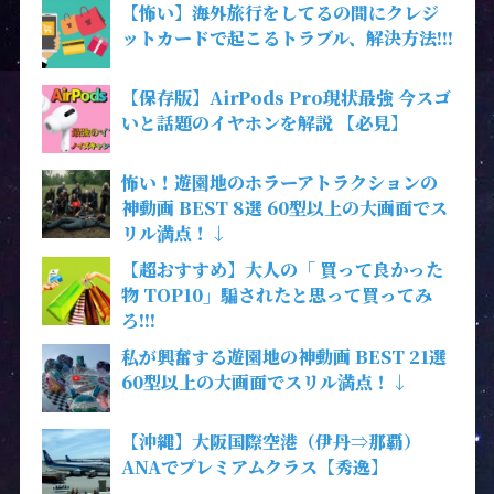
【怖い】海外旅行をしてるの間にクレジ
ットカードで起こるトラブル、解決方法!!!
【保存版】AirPods Pro現状最強 今スゴ
いと話題のイヤホンを解説 【必見】
怖い！遊園地のホラーアトラクションの
神動画 BEST 8選 60型以上の大画面でス
リル満点！↓
【超おすすめ】大人の「 買って良かった
物 TOP10」騙されたと思って買ってみ
ろ!!!
私が興奮する遊園地の神動画 BEST 21選
60型以上の大画面でスリル満点！↓
【沖縄】大阪国際空港（伊丹⇒那覇）
ANAでプレミアムクラス【秀逸】