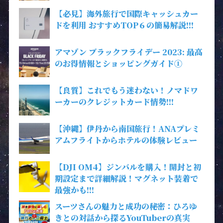
【必見】海外旅行で国際キャッシュカー
ドを利用 おすすめTOP６の簡易解説!!!
アマゾン ブラックフライデー 2023: 最高
のお得情報とショッピングガイド①
【良質】これでもう迷わない！ノマドワ
ーカーのクレジットカード情勢!!!
【沖縄】伊丹から南国旅行！ANAプレミ
アムフライトからホテルの体験レビュー
【DJI OM4】ジンバルを購入！開封と初
期設定まで詳細解説！マグネット装着で
最強かも!!!
スーツさんの魅力と成功の秘密：ひろゆ
きとの対話から探るYouTuberの真実