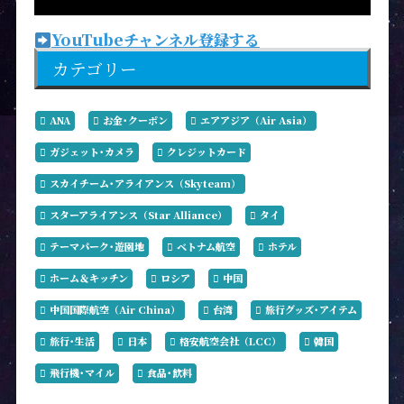
YouTubeチャンネル登録する
カテゴリー
ANA
お金･クーポン
エアアジア（Air Asia）
ガジェット･カメラ
クレジットカード
スカイチーム･アライアンス（Skyteam）
スターアライアンス（Star Alliance）
タイ
テーマパーク･遊園地
ベトナム航空
ホテル
ホーム＆キッチン
ロシア
中国
中国国際航空（Air China）
台湾
旅行グッズ･アイテム
旅行･生活
日本
格安航空会社（LCC）
韓国
飛行機･マイル
食品･飲料