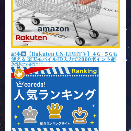
記事
【Rakuten UN-LIMIT V】４G+５Gも
使える 楽天モバイルID入力で2000ポイント超
お特にGET!!!