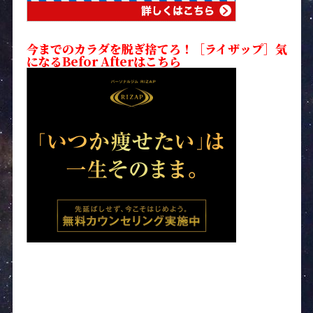
今までのカラダを脱ぎ捨てろ！［ライザップ］気
になるBefor Afterはこちら