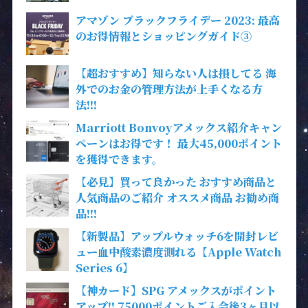
アマゾン ブラックフライデー 2023: 最高
のお得情報とショッピングガイド③
【超おすすめ】知らない人は損してる 海
外でのお金の管理方法が上手くなる方
法!!!
Marriott Bonvoyアメックス紹介キャン
ペーンはお得です！ 最大45,000ポイント
を獲得できます。
【必見】買って良かった おすすめ商品と
人気商品のご紹介 オススメ商品 お勧め商
品!!!
【新製品】アップルウォッチ6を開封レビ
ュー血中酸素濃度測れる【Apple Watch
Series 6】
【神カード】SPG アメックスがポイント
アップ!! 75000ポイントご入会後3ヶ月以