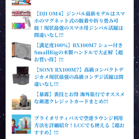
【DJI OM4】ジンバル最新モデルはスマ
ホのマグネット式の脱着や折り畳み可
能！現状最強のスマホ用ジンバル活躍は
間違いなし!!!
【満足度100％】RX100M7 シュー付き
SmallRigの木製ハンドルで大正解【超
お買い得】!!!
【SONY RX100M7】高級コンパクトデ
ジカメ現状最強の高級コンデジ活躍は間
違いなし!!!
【暴露】裏技とお得 海外旅行でオススメ
な厳選クレジットカードまとめ!!!
プライオリティパスで空港ラウンジ利用
方法を詳細紹介！LCCでも使える【超お
すすめ】!!!