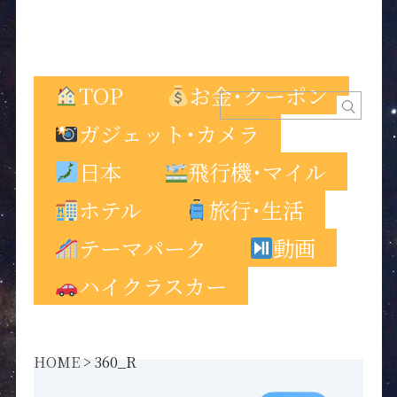
TOP
お金･クーポン
ガジェット･カメラ
日本
飛行機･マイル
ホテル
旅行･生活
テーマパーク
動画
ハイクラスカー
HOME
>
360_R