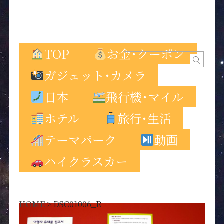
TOP
お金･クーポン
ガジェット･カメラ
日本
飛行機･マイル
ホテル
旅行･生活
テーマパーク
動画
ハイクラスカー
HOME
>
DSC01006_R