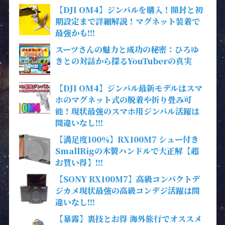
【DJI OM4】ジンバルを購入！開封と初
期設定まで詳細解説！マグネット装着で
最強かも!!!
スーツさんの魅力と成功の秘密：ひろゆ
きとの対話から探るYouTuberの真実
【DJI OM4】ジンバル最新モデルはスマ
ホのマグネット式の脱着や折り畳み可
能！現状最強のスマホ用ジンバル活躍は
間違いなし!!!
【満足度100％】RX100M7 シュー付き
SmallRigの木製ハンドルで大正解【超
お買い得】!!!
【SONY RX100M7】高級コンパクトデ
ジカメ現状最強の高級コンデジ活躍は間
違いなし!!!
【暴露】裏技とお得 海外旅行でオススメ