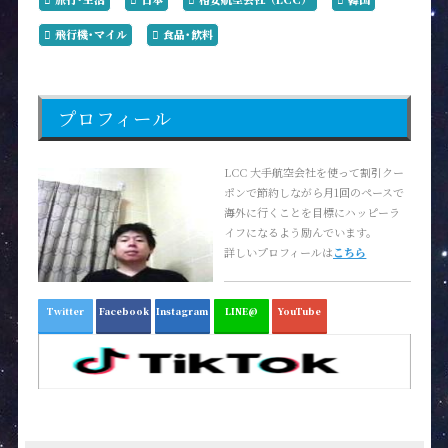
飛行機･マイル
食品･飲料
プロフィール
LCC 大手航空会社を使って割引クー
ポンで節約しながら月1回のペースで
海外に行くことを目標にハッピーラ
イフになるよう励んでいます。
詳しいプロフィールは
こちら
Twitter
Facebook
Instagram
LINE@
YouTube