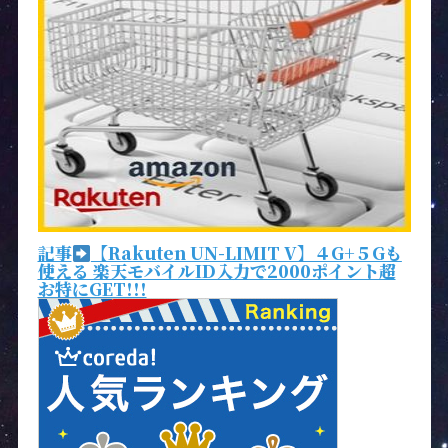
記事
【Rakuten UN-LIMIT V】４G+５Gも
使える 楽天モバイルID入力で2000ポイント超
お特にGET!!!