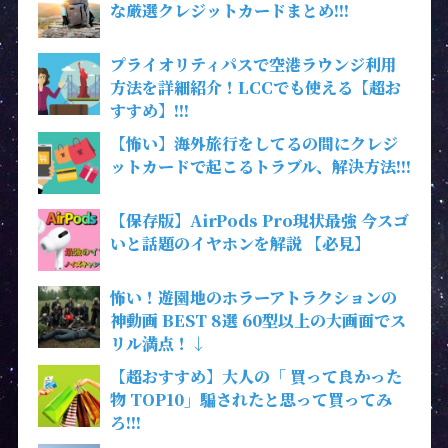
な厳選クレジットカードまとめ!!!
プライオリティパスで空港ラウンジ利用
方法を詳細紹介！LCCでも使える【超お
すすめ】!!!
【怖い】海外旅行をしてるの間にクレジ
ットカードで起こるトラブル、解決方法!!!
【保存版】AirPods Pro現状最強 今スゴ
いと話題のイヤホンを解説 【必見】
怖い！遊園地のホラーアトラクションの
神動画 BEST 8選 60型以上の大画面でス
リル満点！↓
【超おすすめ】大人の「 買って良かった
物 TOP10」騙されたと思って買ってみ
ろ!!!