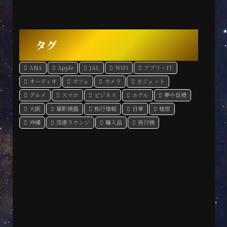
タグ
ANA
Apple
JAL
WiFi
アプリ・IT
オーディオ
カフェ
カメラ
ガジェット
グルメ
スマホ
ビジネス
ホテル
夢や目標
大阪
撮影機器
旅行情報
日常
格安
沖縄
空港ラウンジ
購入品
飛行機