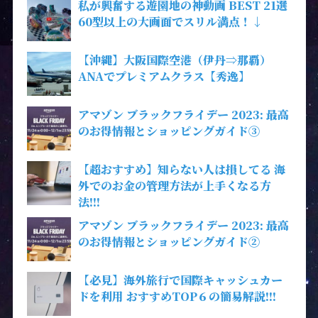
私が興奮する遊園地の神動画 BEST 21選
60型以上の大画面でスリル満点！↓
【沖縄】大阪国際空港（伊丹⇒那覇）
ANAでプレミアムクラス【秀逸】
アマゾン ブラックフライデー 2023: 最高
のお得情報とショッピングガイド③
【超おすすめ】知らない人は損してる 海
外でのお金の管理方法が上手くなる方
法!!!
アマゾン ブラックフライデー 2023: 最高
のお得情報とショッピングガイド②
【必見】海外旅行で国際キャッシュカー
ドを利用 おすすめTOP６の簡易解説!!!