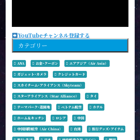
YouTubeチャンネル登録する
カテゴリー
ANA
お金･クーポン
エアアジア（Air Asia）
ガジェット･カメラ
クレジットカード
スカイチーム･アライアンス（Skyteam）
スターアライアンス（Star Alliance）
タイ
テーマパーク･遊園地
ベトナム航空
ホテル
ホーム＆キッチン
ロシア
中国
中国国際航空（Air China）
台湾
旅行グッズ･アイテム
旅行･生活
日本
格安航空会社（LCC）
韓国