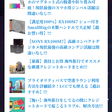
ホのマグネット式の脱着や折り畳み可
能！現状最強のスマホ用ジンバル活躍は
間違いなし!!!
【満足度100％】RX100M7 シュー付き
SmallRigの木製ハンドルで大正解【超
お買い得】!!!
【SONY RX100M7】高級コンパクトデ
ジカメ現状最強の高級コンデジ活躍は間
違いなし!!!
【暴露】裏技とお得 海外旅行でオススメ
な厳選クレジットカードまとめ!!!
プライオリティパスで空港ラウンジ利用
方法を詳細紹介！LCCでも使える【超お
すすめ】!!!
【怖い】海外旅行をしてるの間にクレジ
ットカードで起こるトラブル、解決方法!!!