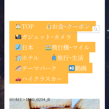
TOP
お金･クーポン
ガジェット･カメラ
日本
飛行機･マイル
ホテル
旅行･生活
テーマパーク
動画
ハイクラスカー
HOME
>
IMG_0234_R