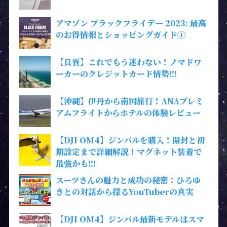
アマゾン ブラックフライデー 2023: 最高
のお得情報とショッピングガイド①
【良質】これでもう迷わない！ノマドワ
ーカーのクレジットカード情勢!!!
【沖縄】伊丹から南国旅行！ANAプレミ
アムフライトからホテルの体験レビュー
【DJI OM4】ジンバルを購入！開封と初
期設定まで詳細解説！マグネット装着で
最強かも!!!
スーツさんの魅力と成功の秘密：ひろゆ
きとの対話から探るYouTuberの真実
【DJI OM4】ジンバル最新モデルはスマ