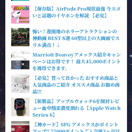
【保存版】AirPods Pro現状最強 今スゴ
いと話題のイヤホンを解説 【必見】
怖い！遊園地のホラーアトラクションの
神動画 BEST 8選 60型以上の大画面でス
リル満点！↓
Marriott Bonvoyアメックス紹介キャン
ペーンはお得です！ 最大45,000ポイント
を獲得できます。
【必見】買って良かった おすすめ商品と
人気商品のご紹介 オススメ商品 お勧め商
品!!!
【新製品】アップルウォッチ6を開封レビ
ュー血中酸素濃度測れる【Apple Watch
Series 6】
【神カード】SPG アメックスがポイント
アップ!! 75000ポイントご入会後3ヶ月以