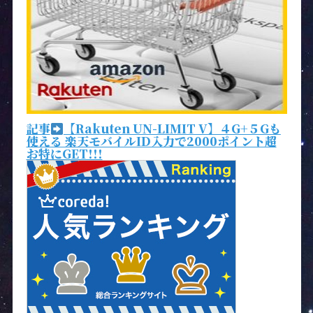
記事
【Rakuten UN-LIMIT V】４G+５Gも
使える 楽天モバイルID入力で2000ポイント超
お特にGET!!!