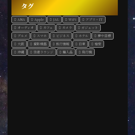
タグ
ANA
Apple
JAL
WiFi
アプリ・IT
オーディオ
カフェ
カメラ
ガジェット
グルメ
スマホ
ビジネス
ホテル
夢や目標
大阪
撮影機器
旅行情報
日常
格安
沖縄
空港ラウンジ
購入品
飛行機