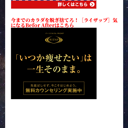
今までのカラダを脱ぎ捨てろ！［ライザップ］気
になるBefor Afterはこちら