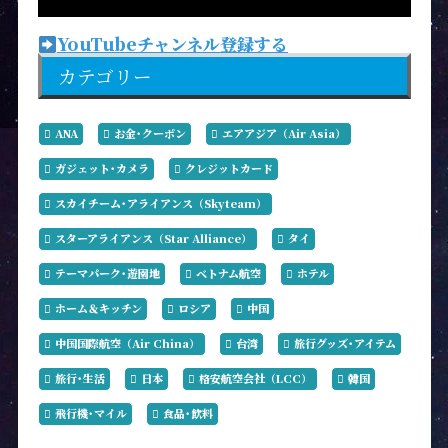
YouTubeチャンネル登録する
カテゴリー
ANA
お金･クーポン
エアアジア（Air Asia）
ガジェット･カメラ
クレジットカード
スカイチーム･アライアンス（Skyteam）
スターアライアンス（Star Alliance）
タイ
テーマパーク･遊園地
ベトナム航空
ホテル
ホーム＆キッチン
ロシア
中国
中国国際航空（Air China）
台湾
旅行グッズ･アイテム
旅行･生活
日本
格安航空会社（LCC）
韓国
飛行機･マイル
食品･飲料