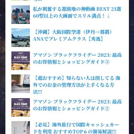
私が興奮する遊園地の神動画 BEST 21選
60型以上の大画面でスリル満点！↓
【沖縄】大阪国際空港（伊丹⇒那覇）
ANAでプレミアムクラス【秀逸】
アマゾン ブラックフライデー 2023: 最高
のお得情報とショッピングガイド③
【超おすすめ】知らない人は損してる 海
外でのお金の管理方法が上手くなる方
法!!!
アマゾン ブラックフライデー 2023: 最高
のお得情報とショッピングガイド②
【必見】海外旅行で国際キャッシュカー
ドを利用 おすすめTOP６の簡易解説!!!