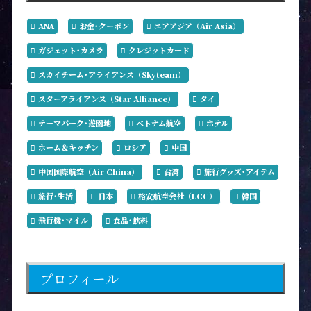
ANA
お金･クーポン
エアアジア（Air Asia）
ガジェット･カメラ
クレジットカード
スカイチーム･アライアンス（Skyteam）
スターアライアンス（Star Alliance）
タイ
テーマパーク･遊園地
ベトナム航空
ホテル
ホーム＆キッチン
ロシア
中国
中国国際航空（Air China）
台湾
旅行グッズ･アイテム
旅行･生活
日本
格安航空会社（LCC）
韓国
飛行機･マイル
食品･飲料
プロフィール