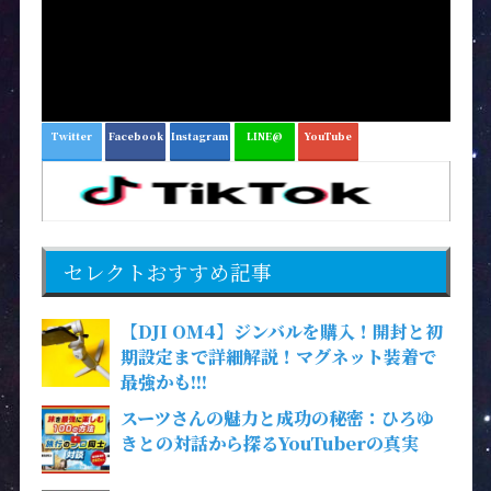
Twitter
Facebook
Instagram
LINE@
YouTube
セレクトおすすめ記事
【DJI OM4】ジンバルを購入！開封と初
期設定まで詳細解説！マグネット装着で
最強かも!!!
スーツさんの魅力と成功の秘密：ひろゆ
きとの対話から探るYouTuberの真実