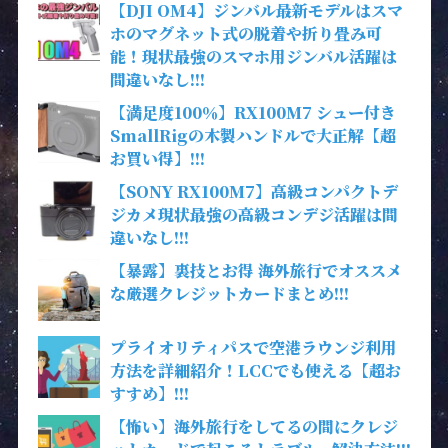
【DJI OM4】ジンバル最新モデルはスマ
ホのマグネット式の脱着や折り畳み可
能！現状最強のスマホ用ジンバル活躍は
間違いなし!!!
【満足度100％】RX100M7 シュー付き
SmallRigの木製ハンドルで大正解【超
お買い得】!!!
【SONY RX100M7】高級コンパクトデ
ジカメ現状最強の高級コンデジ活躍は間
違いなし!!!
【暴露】裏技とお得 海外旅行でオススメ
な厳選クレジットカードまとめ!!!
プライオリティパスで空港ラウンジ利用
方法を詳細紹介！LCCでも使える【超お
すすめ】!!!
【怖い】海外旅行をしてるの間にクレジ