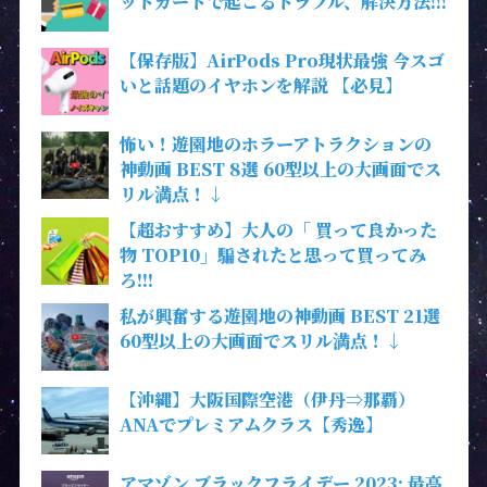
ットカードで起こるトラブル、解決方法!!!
【保存版】AirPods Pro現状最強 今スゴ
いと話題のイヤホンを解説 【必見】
怖い！遊園地のホラーアトラクションの
神動画 BEST 8選 60型以上の大画面でス
リル満点！↓
【超おすすめ】大人の「 買って良かった
物 TOP10」騙されたと思って買ってみ
ろ!!!
私が興奮する遊園地の神動画 BEST 21選
60型以上の大画面でスリル満点！↓
【沖縄】大阪国際空港（伊丹⇒那覇）
ANAでプレミアムクラス【秀逸】
アマゾン ブラックフライデー 2023: 最高