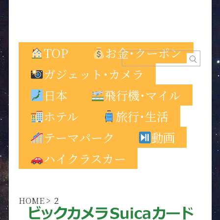
TOP
お金･クーポン
ガジェット･カメラ
日本
飛行機･マイル
ホテル
旅行･生活
テーマパーク
動画
ハイクラスカー
HOME
>
２