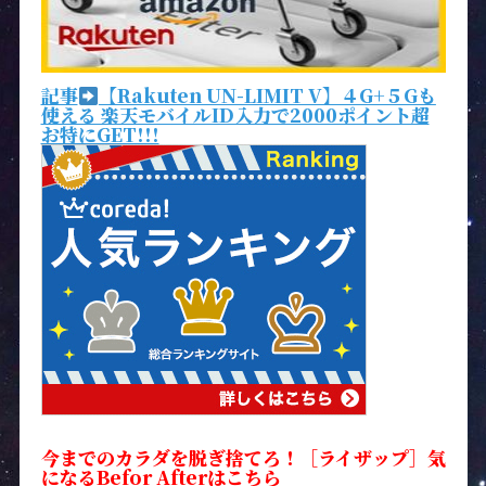
記事
【Rakuten UN-LIMIT V】４G+５Gも
使える 楽天モバイルID入力で2000ポイント超
お特にGET!!!
今までのカラダを脱ぎ捨てろ！［ライザップ］気
になるBefor Afterはこちら