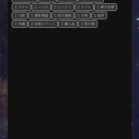
グルメ
スマホ
ビジネス
ホテル
夢や目標
大阪
撮影機器
旅行情報
日常
格安
沖縄
空港ラウンジ
購入品
飛行機