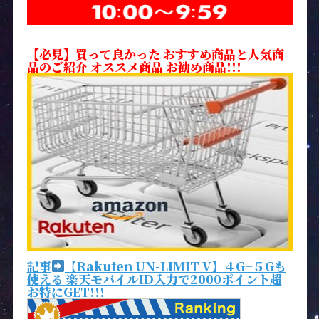
【必見】買って良かった おすすめ商品と人気商
品のご紹介 オススメ商品 お勧め商品!!!
記事
【Rakuten UN-LIMIT V】４G+５Gも
使える 楽天モバイルID入力で2000ポイント超
お特にGET!!!