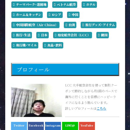
テーマパーク･遊園地
ベトナム航空
ホテル
ホーム＆キッチン
ロシア
中国
中国国際航空（Air China）
台湾
旅行グッズ･アイテム
旅行･生活
日本
格安航空会社（LCC）
韓国
飛行機･マイル
食品･飲料
プロフィール
LCC 大手航空会社を使って割引クー
ポンで節約しながら月1回のペースで
海外に行くことを目標にハッピーラ
イフになるよう励んでいます。
詳しいプロフィールは
こちら
Twitter
Facebook
Instagram
LINE@
YouTube