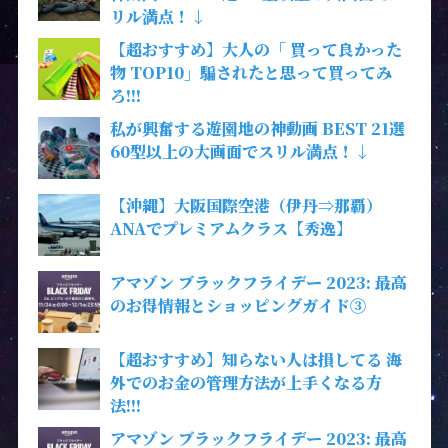
リル満点！↓
【超おすすめ】大人の「 買って良かった
物 TOP10」騙されたと思って買ってみ
ろ!!!
私が興奮する遊園地の神動画 BEST 21選
60型以上の大画面でスリル満点！↓
【沖縄】大阪国際空港（伊丹⇒那覇）
ANAでプレミアムクラス【秀逸】
アマゾン ブラックフライデー 2023: 最高
のお得情報とショッピングガイド③
【超おすすめ】知らない人は損してる 海
外でのお金の管理方法が上手くなる方
法!!!
アマゾン ブラックフライデー 2023: 最高