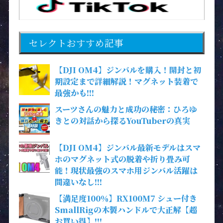
セレクトおすすめ記事
【DJI OM4】ジンバルを購入！開封と初
期設定まで詳細解説！マグネット装着で
最強かも!!!
スーツさんの魅力と成功の秘密：ひろゆ
きとの対話から探るYouTuberの真実
【DJI OM4】ジンバル最新モデルはスマ
ホのマグネット式の脱着や折り畳み可
能！現状最強のスマホ用ジンバル活躍は
間違いなし!!!
【満足度100％】RX100M7 シュー付き
SmallRigの木製ハンドルで大正解【超
お買い得】!!!