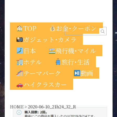
TOP
お金･クーポン
ガジェット･カメラ
日本
飛行機･マイル
ホテル
旅行･生活
テーマパーク
動画
ハイクラスカー
HOME
>
2020-06-10_21h24_32_R