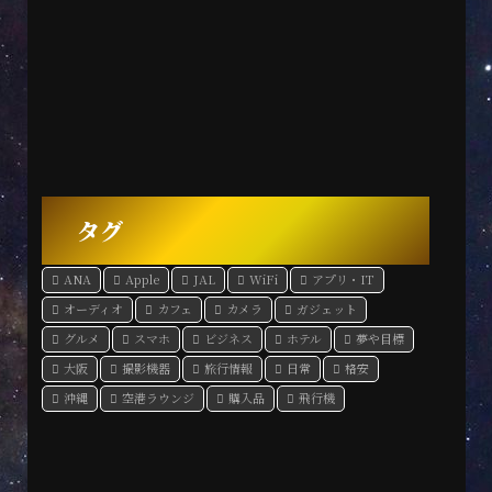
タグ
ANA
Apple
JAL
WiFi
アプリ・IT
オーディオ
カフェ
カメラ
ガジェット
グルメ
スマホ
ビジネス
ホテル
夢や目標
大阪
撮影機器
旅行情報
日常
格安
沖縄
空港ラウンジ
購入品
飛行機