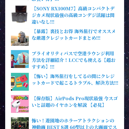
【SONY RX100M7】高級コンパクトデ
ジカメ現状最強の高級コンデジ活躍は間
違いなし!!!
【暴露】裏技とお得 海外旅行でオススメ
な厳選クレジットカードまとめ!!!
プライオリティパスで空港ラウンジ利用
方法を詳細紹介！LCCでも使える【超お
すすめ】!!!
【怖い】海外旅行をしてるの間にクレジ
ットカードで起こるトラブル、解決方法!!!
【保存版】AirPods Pro現状最強 今スゴ
いと話題のイヤホンを解説 【必見】
怖い！遊園地のホラーアトラクションの
神動画 BEST 8選 60型以上の大画面でス