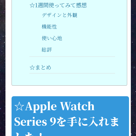
☆1週間使ってみて感想
デザインと外観
機能性
使い心地
総評
☆まとめ
☆Apple Watch
Series 9を手に入れま