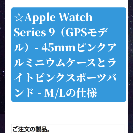
☆Apple Watch
Series 9（GPSモデ
ル）- 45mmピンクア
ルミニウムケースとラ
イトピンクスポーツバ
ンド - M/Lの仕様