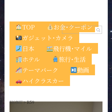
TOP
お金･クーポン
ガジェット･カメラ
日本
飛行機･マイル
ホテル
旅行･生活
テーマパーク
動画
ハイクラスカー
HOME
>
R59