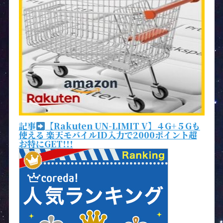
記事
【Rakuten UN-LIMIT V】４G+５Gも
使える 楽天モバイルID入力で2000ポイント超
お特にGET!!!