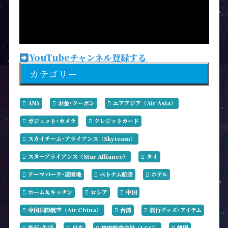
YouTubeチャンネル登録する
カテゴリー
ANA
お金･クーポン
エアアジア（Air Asia）
ガジェット･カメラ
クレジットカード
スカイチーム･アライアンス（Skyteam）
スターアライアンス（Star Alliance）
タイ
テーマパーク･遊園地
ベトナム航空
ホテル
ホーム＆キッチン
ロシア
中国
中国国際航空（Air China）
台湾
旅行グッズ･アイテム
旅行･生活
日本
格安航空会社（LCC）
韓国