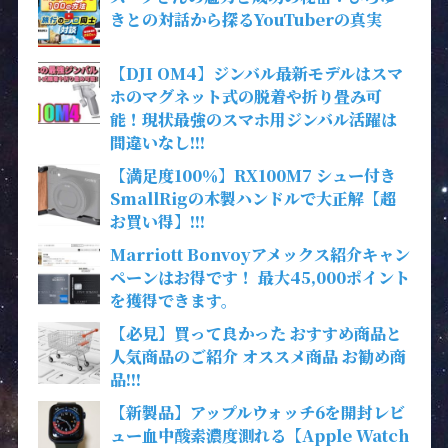
きとの対話から探るYouTuberの真実
【DJI OM4】ジンバル最新モデルはスマ
ホのマグネット式の脱着や折り畳み可
能！現状最強のスマホ用ジンバル活躍は
間違いなし!!!
【満足度100％】RX100M7 シュー付き
SmallRigの木製ハンドルで大正解【超
お買い得】!!!
Marriott Bonvoyアメックス紹介キャン
ペーンはお得です！ 最大45,000ポイント
を獲得できます。
【必見】買って良かった おすすめ商品と
人気商品のご紹介 オススメ商品 お勧め商
品!!!
【新製品】アップルウォッチ6を開封レビ
ュー血中酸素濃度測れる【Apple Watch