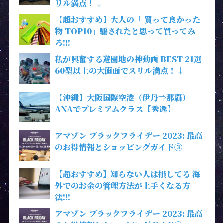
リル満点！↓
【超おすすめ】大人の「 買って良かった
物 TOP10」騙されたと思って買ってみ
ろ!!!
私が興奮する遊園地の神動画 BEST 21選
60型以上の大画面でスリル満点！↓
【沖縄】大阪国際空港（伊丹⇒那覇）
ANAでプレミアムクラス【秀逸】
アマゾン ブラックフライデー 2023: 最高
のお得情報とショッピングガイド③
【超おすすめ】知らない人は損してる 海
外でのお金の管理方法が上手くなる方
法!!!
アマゾン ブラックフライデー 2023: 最高