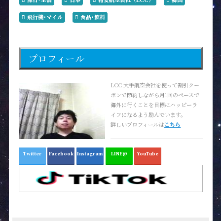
飛行機･マイル
食品･飲料
プロフィール
LCC 大手航空会社を使って割引クー
ポンで節約しながら月1回のペースで
海外に行くことを目標にハッピーラ
イフになるよう励んでいます。
詳しいプロフィールは
こちら
Twitter
Facebook
Instagram
LINE@
YouTube