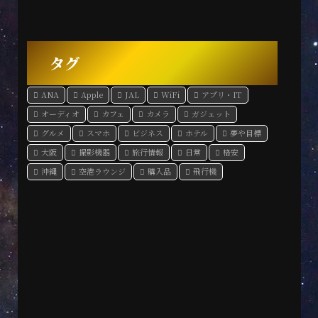
タグ
ANA
Apple
JAL
WiFi
アプリ・IT
オーディオ
カフェ
カメラ
ガジェット
グルメ
スマホ
ビジネス
ホテル
夢や目標
大阪
撮影機器
旅行情報
日常
格安
沖縄
空港ラウンジ
購入品
飛行機