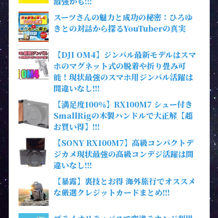
最強かも!!!
スーツさんの魅力と成功の秘密：ひろゆ
きとの対話から探るYouTuberの真実
【DJI OM4】ジンバル最新モデルはスマ
ホのマグネット式の脱着や折り畳み可
能！現状最強のスマホ用ジンバル活躍は
間違いなし!!!
【満足度100％】RX100M7 シュー付き
SmallRigの木製ハンドルで大正解【超
お買い得】!!!
【SONY RX100M7】高級コンパクトデ
ジカメ現状最強の高級コンデジ活躍は間
違いなし!!!
【暴露】裏技とお得 海外旅行でオススメ
な厳選クレジットカードまとめ!!!