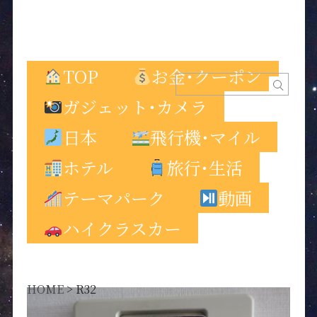
TOP
お金･クーポン
ガジェット･カメラ
日本
飛行機･マイル
ホテル
旅行･生活
テーマパーク
動画
ハイクラスカー
HOME
>
R32