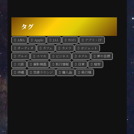
タグ
ANA
Apple
JAL
WiFi
アプリ・IT
オーディオ
カフェ
カメラ
ガジェット
グルメ
スマホ
ビジネス
ホテル
夢や目標
大阪
撮影機器
旅行情報
日常
格安
沖縄
空港ラウンジ
購入品
飛行機