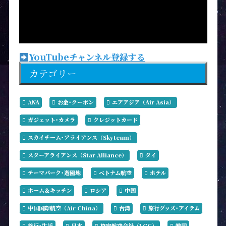
YouTubeチャンネル登録する
カテゴリー
ANA
お金･クーポン
エアアジア（Air Asia）
ガジェット･カメラ
クレジットカード
スカイチーム･アライアンス（Skyteam）
スターアライアンス（Star Alliance）
タイ
テーマパーク･遊園地
ベトナム航空
ホテル
ホーム＆キッチン
ロシア
中国
中国国際航空（Air China）
台湾
旅行グッズ･アイテム
旅行･生活
日本
格安航空会社（LCC）
韓国