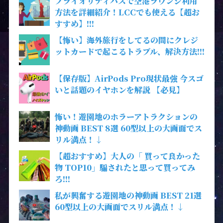
プライオリティパスで空港ラウンジ利用
方法を詳細紹介！LCCでも使える【超お
すすめ】!!!
【怖い】海外旅行をしてるの間にクレジ
ットカードで起こるトラブル、解決方法!!!
【保存版】AirPods Pro現状最強 今スゴ
いと話題のイヤホンを解説 【必見】
怖い！遊園地のホラーアトラクションの
神動画 BEST 8選 60型以上の大画面でス
リル満点！↓
【超おすすめ】大人の「 買って良かった
物 TOP10」騙されたと思って買ってみ
ろ!!!
私が興奮する遊園地の神動画 BEST 21選
60型以上の大画面でスリル満点！↓