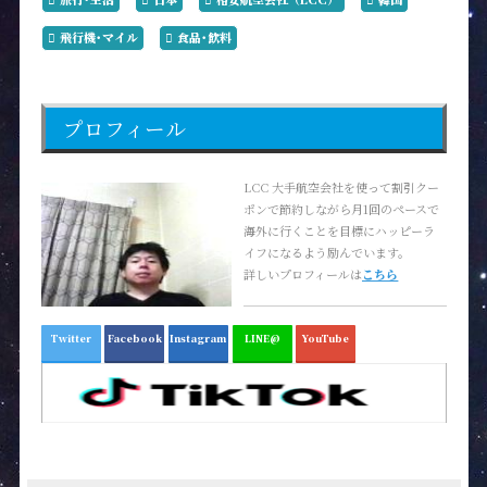
飛行機･マイル
食品･飲料
プロフィール
LCC 大手航空会社を使って割引クー
ポンで節約しながら月1回のペースで
海外に行くことを目標にハッピーラ
イフになるよう励んでいます。
詳しいプロフィールは
こちら
Twitter
Facebook
Instagram
LINE@
YouTube