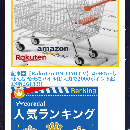
記事
【Rakuten UN-LIMIT V】４G+５Gも
使える 楽天モバイルID入力で2000ポイント超
お特にGET!!!