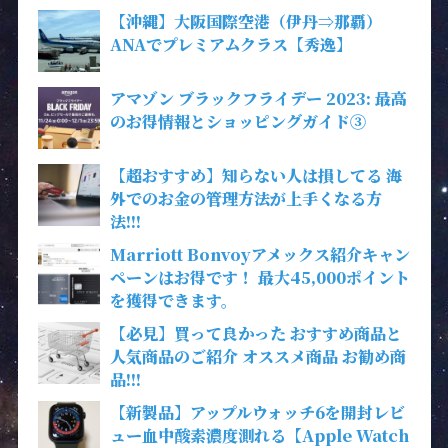
【沖縄】大阪国際空港（伊丹⇒那覇）
ANAでプレミアムクラス【秀逸】
アマゾン ブラックフライデー 2023: 最高
のお得情報とショッピングガイド③
【超おすすめ】知らない人は損してる 海
外でのお金の管理方法が上手くなる方
法!!!
Marriott Bonvoyアメックス紹介キャン
ペーンはお得です！ 最大45,000ポイント
を獲得できます。
【必見】買って良かった おすすめ商品と
人気商品のご紹介 オススメ商品 お勧め商
品!!!
【新製品】アップルウォッチ6を開封レビ
ュー血中酸素濃度測れる【Apple Watch