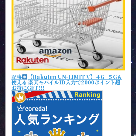
記事
【Rakuten UN-LIMIT V】４G+５Gも
使える 楽天モバイルID入力で2000ポイント超
お特にGET!!!