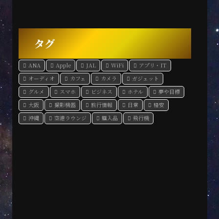
タグ
ANA
Apple
JAL
WiFi
アプリ・IT
オーディオ
カフェ
カメラ
ガジェット
グルメ
スマホ
ビジネス
ホテル
夢や目標
大阪
撮影機器
旅行情報
日常
格安
沖縄
空港ラウンジ
購入品
飛行機