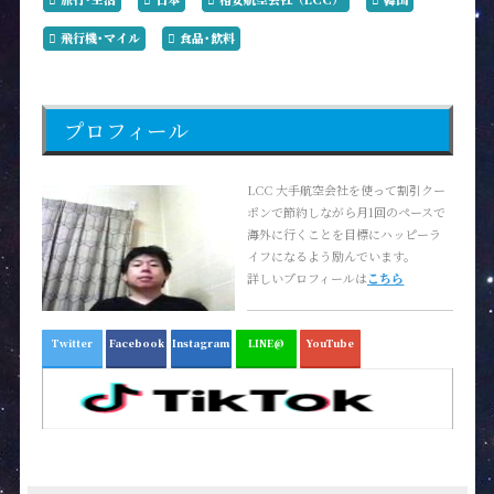
飛行機･マイル
食品･飲料
プロフィール
LCC 大手航空会社を使って割引クー
ポンで節約しながら月1回のペースで
海外に行くことを目標にハッピーラ
イフになるよう励んでいます。
詳しいプロフィールは
こちら
Twitter
Facebook
Instagram
LINE@
YouTube