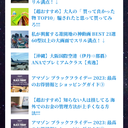
リル満点！↓
【超おすすめ】大人の「 買って良かった
物 TOP10」騙されたと思って買ってみ
ろ!!!
私が興奮する遊園地の神動画 BEST 21選
60型以上の大画面でスリル満点！↓
【沖縄】大阪国際空港（伊丹⇒那覇）
ANAでプレミアムクラス【秀逸】
アマゾン ブラックフライデー 2023: 最高
のお得情報とショッピングガイド③
【超おすすめ】知らない人は損してる 海
外でのお金の管理方法が上手くなる方
法!!!
アマゾン ブラックフライデー 2023: 最高