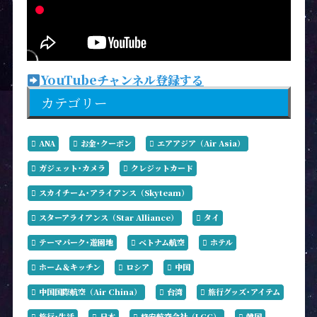
YouTubeチャンネル登録する
カテゴリー
ANA
お金･クーポン
エアアジア（Air Asia）
ガジェット･カメラ
クレジットカード
スカイチーム･アライアンス（Skyteam）
スターアライアンス（Star Alliance）
タイ
テーマパーク･遊園地
ベトナム航空
ホテル
ホーム＆キッチン
ロシア
中国
中国国際航空（Air China）
台湾
旅行グッズ･アイテム
旅行･生活
日本
格安航空会社（LCC）
韓国