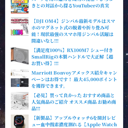
きとの対話から探るYouTuberの真実
【DJI OM4】ジンバル最新モデルはスマ
ホのマグネット式の脱着や折り畳み可
能！現状最強のスマホ用ジンバル活躍は
間違いなし!!!
【満足度100％】RX100M7 シュー付き
SmallRigの木製ハンドルで大正解【超
お買い得】!!!
Marriott Bonvoyアメックス紹介キャン
ペーンはお得です！ 最大45,000ポイント
を獲得できます。
【必見】買って良かった おすすめ商品と
人気商品のご紹介 オススメ商品 お勧め商
品!!!
【新製品】アップルウォッチ6を開封レビ
ュー血中酸素濃度測れる【Apple Watch