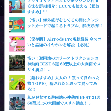
プライオリティパスで空港ラウンジ利用
方法を詳細紹介！LCCでも使える【超お
すすめ】!!!
【怖い】海外旅行をしてるの間にクレジ
ットカードで起こるトラブル、解決方法!!!
【保存版】AirPods Pro現状最強 今スゴ
いと話題のイヤホンを解説 【必見】
怖い！遊園地のホラーアトラクションの
神動画 BEST 8選 60型以上の大画面でス
リル満点！↓
【超おすすめ】大人の「 買って良かった
物 TOP10」騙されたと思って買ってみ
ろ!!!
私が興奮する遊園地の神動画 BEST 21選
60型以上の大画面でスリル満点！↓