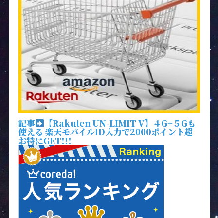
記事
【Rakuten UN-LIMIT V】４G+５Gも
使える 楽天モバイルID入力で2000ポイント超
お特にGET!!!