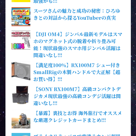
最強かも!!!
スーツさんの魅力と成功の秘密：ひろゆ
きとの対話から探るYouTuberの真実
【DJI OM4】ジンバル最新モデルはスマ
ホのマグネット式の脱着や折り畳み可
能！現状最強のスマホ用ジンバル活躍は
間違いなし!!!
【満足度100％】RX100M7 シュー付き
SmallRigの木製ハンドルで大正解【超
お買い得】!!!
【SONY RX100M7】高級コンパクトデ
ジカメ現状最強の高級コンデジ活躍は間
違いなし!!!
【暴露】裏技とお得 海外旅行でオススメ
な厳選クレジットカードまとめ!!!