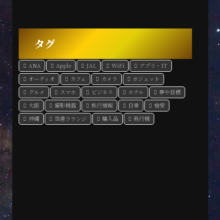
タグ
ANA
Apple
JAL
WiFi
アプリ・IT
オーディオ
カフェ
カメラ
ガジェット
グルメ
スマホ
ビジネス
ホテル
夢や目標
大阪
撮影機器
旅行情報
日常
格安
沖縄
空港ラウンジ
購入品
飛行機