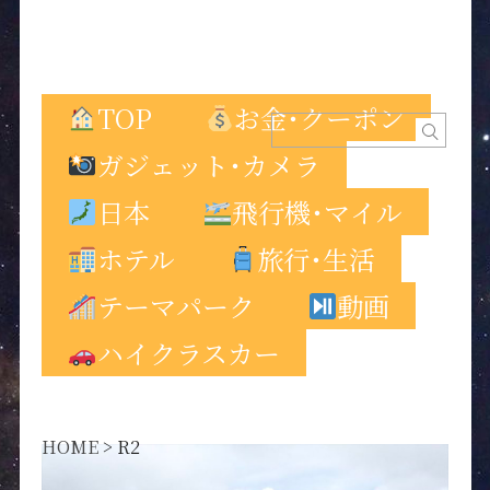
TOP
お金･クーポン
ガジェット･カメラ
日本
飛行機･マイル
ホテル
旅行･生活
テーマパーク
動画
ハイクラスカー
HOME
>
R2