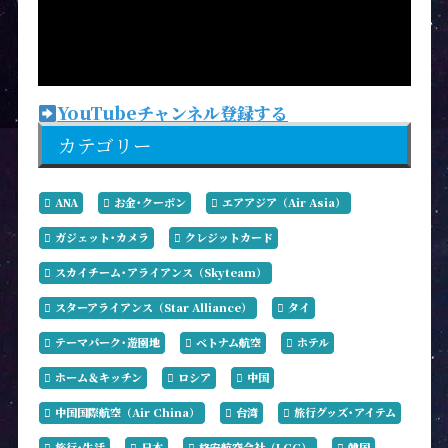
YouTubeチャンネル登録する
カテゴリー
ANA
お金･クーポン
エアアジア（Air Asia）
ガジェット･カメラ
クレジットカード
スカイチーム･アライアンス（Skyteam）
スターアライアンス（Star Alliance）
タイ
テーマパーク･遊園地
ベトナム航空
ホテル
ホーム＆キッチン
ロシア
中国
中国国際航空（Air China）
台湾
旅行グッズ･アイテム
旅行･生活
日本
格安航空会社（LCC）
韓国