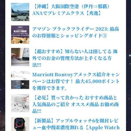
【沖縄】大阪国際空港（伊丹⇒那覇）
ANAでプレミアムクラス【秀逸】
アマゾン ブラックフライデー 2023: 最高
のお得情報とショッピングガイド③
【超おすすめ】知らない人は損してる 海
外でのお金の管理方法が上手くなる方
法!!!
Marriott Bonvoyアメックス紹介キャン
ペーンはお得です！ 最大45,000ポイント
を獲得できます。
【必見】買って良かった おすすめ商品と
人気商品のご紹介 オススメ商品 お勧め商
品!!!
【新製品】アップルウォッチ6を開封レビ
ュー血中酸素濃度測れる【Apple Watch