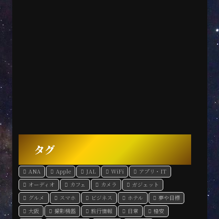
タグ
ANA
Apple
JAL
WiFi
アプリ・IT
オーディオ
カフェ
カメラ
ガジェット
グルメ
スマホ
ビジネス
ホテル
夢や目標
大阪
撮影機器
旅行情報
日常
格安