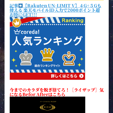
記事
【Rakuten UN-LIMIT V】４G+５Gも
使える 楽天モバイルID入力で2000ポイント超
お特にGET!!!
今までのカラダを脱ぎ捨てろ！［ライザップ］気
になるBefor Afterはこちら