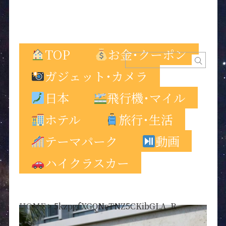
TOP
お金･クーポン
ガジェット･カメラ
日本
飛行機･マイル
ホテル
旅行･生活
テーマパーク
動画
ハイクラスカー
HOME
>
5kzpgfXGQNeTNZ5CKibGLA_R