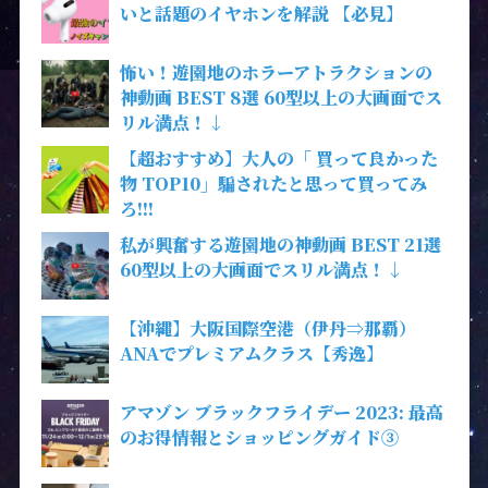
いと話題のイヤホンを解説 【必見】
怖い！遊園地のホラーアトラクションの
神動画 BEST 8選 60型以上の大画面でス
リル満点！↓
【超おすすめ】大人の「 買って良かった
物 TOP10」騙されたと思って買ってみ
ろ!!!
私が興奮する遊園地の神動画 BEST 21選
60型以上の大画面でスリル満点！↓
【沖縄】大阪国際空港（伊丹⇒那覇）
ANAでプレミアムクラス【秀逸】
アマゾン ブラックフライデー 2023: 最高
のお得情報とショッピングガイド③