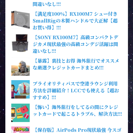
間違いなし!!!
【満足度100％】RX100M7 シュー付き
SmallRigの木製ハンドルで大正解【超
お買い得】!!!
【SONY RX100M7】高級コンパクトデ
ジカメ現状最強の高級コンデジ活躍は間
違いなし!!!
【暴露】裏技とお得 海外旅行でオススメ
な厳選クレジットカードまとめ!!!
プライオリティパスで空港ラウンジ利用
方法を詳細紹介！LCCでも使える【超お
すすめ】!!!
【怖い】海外旅行をしてるの間にクレジ
ットカードで起こるトラブル、解決方法!!!
【保存版】AirPods Pro現状最強 今スゴ