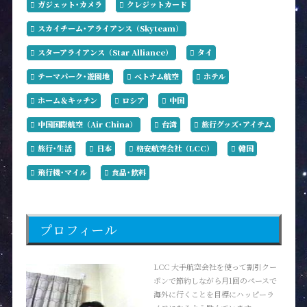
ガジェット･カメラ
クレジットカード
スカイチーム･アライアンス（Skyteam）
スターアライアンス（Star Alliance）
タイ
テーマパーク･遊園地
ベトナム航空
ホテル
ホーム＆キッチン
ロシア
中国
中国国際航空（Air China）
台湾
旅行グッズ･アイテム
旅行･生活
日本
格安航空会社（LCC）
韓国
飛行機･マイル
食品･飲料
プロフィール
LCC 大手航空会社を使って割引クー
ポンで節約しながら月1回のペースで
海外に行くことを目標にハッピーラ