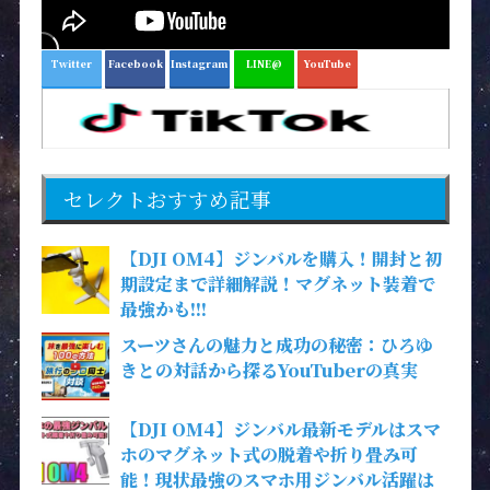
Twitter
Facebook
Instagram
LINE@
YouTube
セレクトおすすめ記事
【DJI OM4】ジンバルを購入！開封と初
期設定まで詳細解説！マグネット装着で
最強かも!!!
スーツさんの魅力と成功の秘密：ひろゆ
きとの対話から探るYouTuberの真実
【DJI OM4】ジンバル最新モデルはスマ
ホのマグネット式の脱着や折り畳み可
能！現状最強のスマホ用ジンバル活躍は