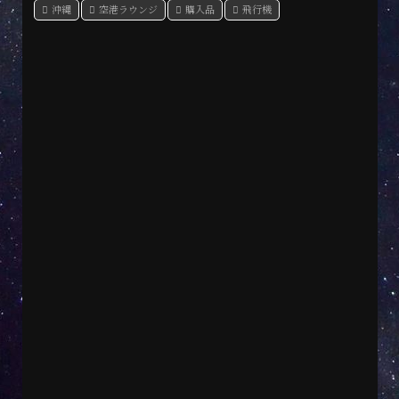
沖縄
空港ラウンジ
購入品
飛行機