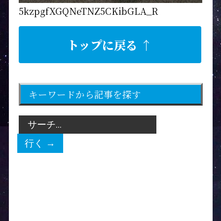
5kzpgfXGQNeTNZ5CKibGLA_R
トップに戻る ↑
キーワードから記事を探す