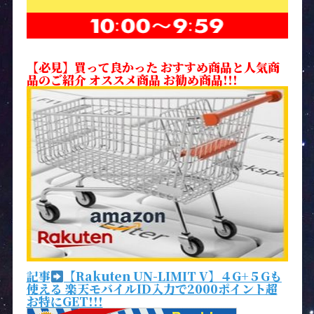
【必見】買って良かった おすすめ商品と人気商
品のご紹介 オススメ商品 お勧め商品!!!
記事
【Rakuten UN-LIMIT V】４G+５Gも
使える 楽天モバイルID入力で2000ポイント超
お特にGET!!!