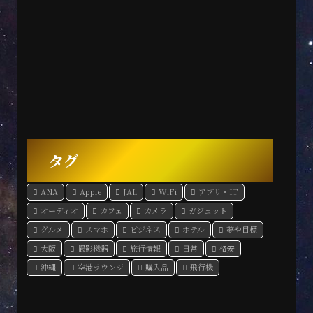
タグ
ANA
Apple
JAL
WiFi
アプリ・IT
オーディオ
カフェ
カメラ
ガジェット
グルメ
スマホ
ビジネス
ホテル
夢や目標
大阪
撮影機器
旅行情報
日常
格安
沖縄
空港ラウンジ
購入品
飛行機