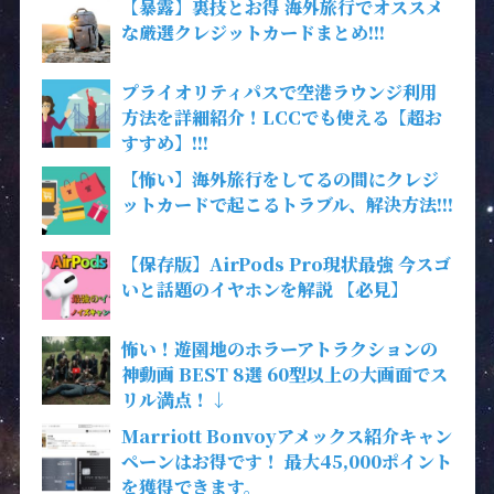
【暴露】裏技とお得 海外旅行でオススメ
な厳選クレジットカードまとめ!!!
プライオリティパスで空港ラウンジ利用
方法を詳細紹介！LCCでも使える【超お
すすめ】!!!
【怖い】海外旅行をしてるの間にクレジ
ットカードで起こるトラブル、解決方法!!!
【保存版】AirPods Pro現状最強 今スゴ
いと話題のイヤホンを解説 【必見】
怖い！遊園地のホラーアトラクションの
神動画 BEST 8選 60型以上の大画面でス
リル満点！↓
Marriott Bonvoyアメックス紹介キャン
ペーンはお得です！ 最大45,000ポイント
を獲得できます。