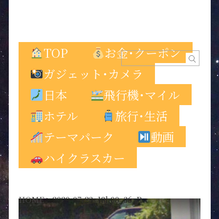
TOP
お金･クーポン
ガジェット･カメラ
日本
飛行機･マイル
ホテル
旅行･生活
テーマパーク
動画
ハイクラスカー
HOME
>
2020-07-23_18h00_36_R