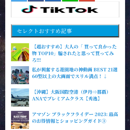
セレクトおすすめ記事
【超おすすめ】大人の「 買って良かった
物 TOP10」騙されたと思って買ってみ
ろ!!!
私が興奮する遊園地の神動画 BEST 21選
60型以上の大画面でスリル満点！↓
【沖縄】大阪国際空港（伊丹⇒那覇）
ANAでプレミアムクラス【秀逸】
アマゾン ブラックフライデー 2023: 最高
のお得情報とショッピングガイド③