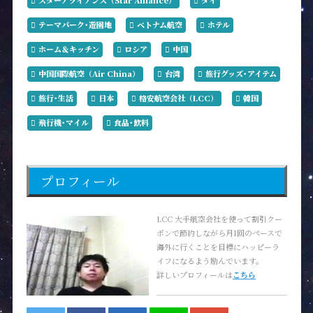
スターアライアンス（Star Alliance）
タイ
テーマパーク･遊園地
ベトナム航空
ホテル
ホーム＆キッチン
ロシア
中国
中国国際航空（Air China）
台湾
旅行グッズ･アイテム
旅行･生活
日本
格安航空会社（LCC）
韓国
飛行機･マイル
食品･飲料
プロフィール
LCC 大手航空会社を使って割引クー
ポンで節約しながら月1回のペースで
海外に行くことを目標にハッピーラ
イフになるよう励んでいます。
詳しいプロフィールは
こちら