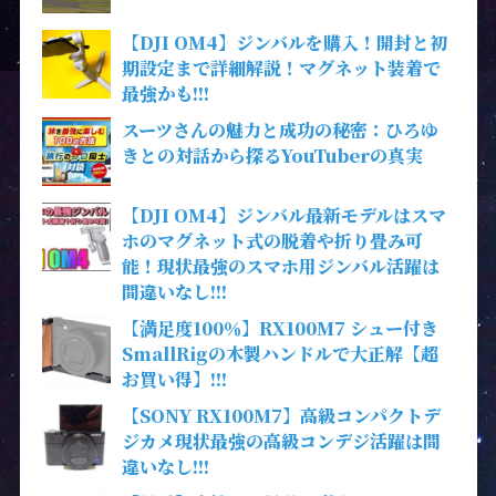
【DJI OM4】ジンバルを購入！開封と初
期設定まで詳細解説！マグネット装着で
最強かも!!!
スーツさんの魅力と成功の秘密：ひろゆ
きとの対話から探るYouTuberの真実
【DJI OM4】ジンバル最新モデルはスマ
ホのマグネット式の脱着や折り畳み可
能！現状最強のスマホ用ジンバル活躍は
間違いなし!!!
【満足度100％】RX100M7 シュー付き
SmallRigの木製ハンドルで大正解【超
お買い得】!!!
【SONY RX100M7】高級コンパクトデ
ジカメ現状最強の高級コンデジ活躍は間
違いなし!!!