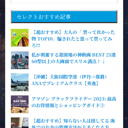
セレクトおすすめ記事
【超おすすめ】大人の「 買って良かった
物 TOP10」騙されたと思って買ってみ
ろ!!!
私が興奮する遊園地の神動画 BEST 21選
60型以上の大画面でスリル満点！↓
【沖縄】大阪国際空港（伊丹⇒那覇）
ANAでプレミアムクラス【秀逸】
アマゾン ブラックフライデー 2023: 最高
のお得情報とショッピングガイド③
【超おすすめ】知らない人は損してる 海
外でのお金の管理方法が上手くなる方