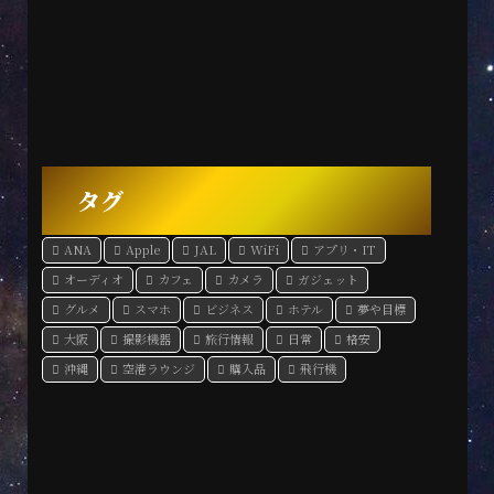
タグ
ANA
Apple
JAL
WiFi
アプリ・IT
オーディオ
カフェ
カメラ
ガジェット
グルメ
スマホ
ビジネス
ホテル
夢や目標
大阪
撮影機器
旅行情報
日常
格安
沖縄
空港ラウンジ
購入品
飛行機