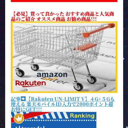
【必見】買って良かった おすすめ商品と人気商
品のご紹介 オススメ商品 お勧め商品!!!
記事
【Rakuten UN-LIMIT V】４G+５Gも
使える 楽天モバイルID入力で2000ポイント超
お特にGET!!!