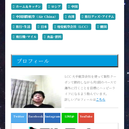
ホーム＆キッチン
ロシア
中国
中国国際航空（Air China）
台湾
旅行グッズ･アイテム
旅行･生活
日本
格安航空会社（LCC）
韓国
飛行機･マイル
食品･飲料
プロフィール
LCC 大手航空会社を使って割引クー
ポンで節約しながら月1回のペースで
海外に行くことを目標にハッピーラ
イフになるよう励んでいます。
詳しいプロフィールは
こちら
Twitter
Facebook
Instagram
LINE@
YouTube