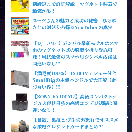
期設定まで詳細解説！マグネット装着で
最強かも!!!
スーツさんの魅力と成功の秘密：ひろゆ
きとの対話から探るYouTuberの真実
【DJI OM4】ジンバル最新モデルはスマ
ホのマグネット式の脱着や折り畳み可
能！現状最強のスマホ用ジンバル活躍は
間違いなし!!!
【満足度100％】RX100M7 シュー付き
SmallRigの木製ハンドルで大正解【超
お買い得】!!!
【SONY RX100M7】高級コンパクトデ
ジカメ現状最強の高級コンデジ活躍は間
違いなし!!!
【暴露】裏技とお得 海外旅行でオススメ
な厳選クレジットカードまとめ!!!