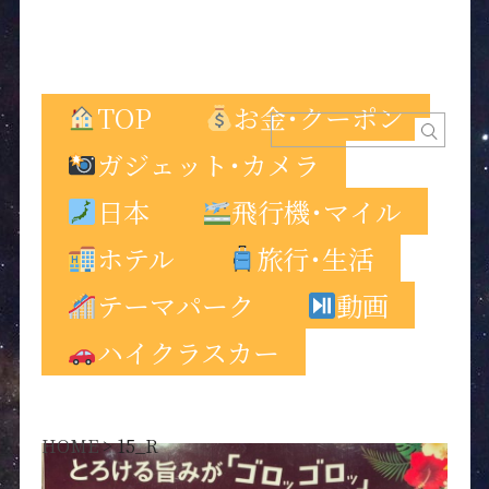
TOP
お金･クーポン
ガジェット･カメラ
日本
飛行機･マイル
ホテル
旅行･生活
テーマパーク
動画
ハイクラスカー
HOME
>
15_R