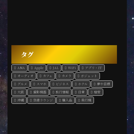
タグ
ANA
Apple
JAL
WiFi
アプリ・IT
オーディオ
カフェ
カメラ
ガジェット
グルメ
スマホ
ビジネス
ホテル
夢や目標
大阪
撮影機器
旅行情報
日常
格安
沖縄
空港ラウンジ
購入品
飛行機