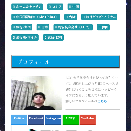
ホーム＆キッチン
ロシア
中国
中国国際航空（Air China）
台湾
旅行グッズ･アイテム
旅行･生活
日本
格安航空会社（LCC）
韓国
飛行機･マイル
食品･飲料
プロフィール
LCC 大手航空会社を使って割引クー
ポンで節約しながら月1回のペースで
海外に行くことを目標にハッピーラ
イフになるよう励んでいます。
詳しいプロフィールは
こちら
Twitter
Facebook
Instagram
LINE@
YouTube