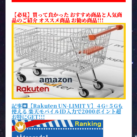
【必見】買って良かった おすすめ商品と人気商
品のご紹介 オススメ商品 お勧め商品!!!
記事
【Rakuten UN-LIMIT V】４G+５Gも
使える 楽天モバイルID入力で2000ポイント超
お特にGET!!!