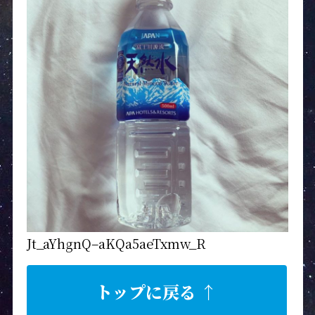
Jt_aYhgnQ–aKQa5aeTxmw_R
トップに戻る ↑