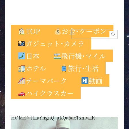
TOP
お金･クーポン
ガジェット･カメラ
日本
飛行機･マイル
ホテル
旅行･生活
テーマパーク
動画
ハイクラスカー
HOME
>
Jt_aYhgnQ–aKQa5aeTxmw_R