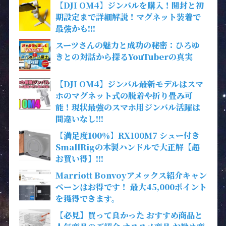
【DJI OM4】ジンバルを購入！開封と初
期設定まで詳細解説！マグネット装着で
最強かも!!!
スーツさんの魅力と成功の秘密：ひろゆ
きとの対話から探るYouTuberの真実
【DJI OM4】ジンバル最新モデルはスマ
ホのマグネット式の脱着や折り畳み可
能！現状最強のスマホ用ジンバル活躍は
間違いなし!!!
【満足度100％】RX100M7 シュー付き
SmallRigの木製ハンドルで大正解【超
お買い得】!!!
Marriott Bonvoyアメックス紹介キャン
ペーンはお得です！ 最大45,000ポイント
を獲得できます。
【必見】買って良かった おすすめ商品と