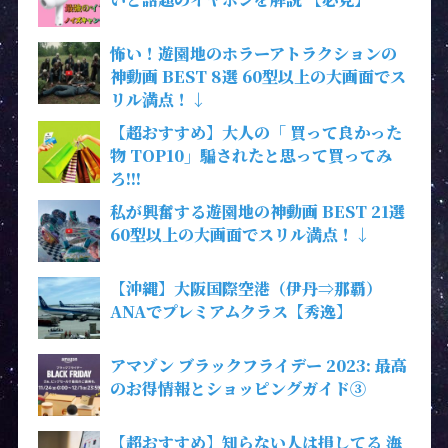
怖い！遊園地のホラーアトラクションの
神動画 BEST 8選 60型以上の大画面でス
リル満点！↓
【超おすすめ】大人の「 買って良かった
物 TOP10」騙されたと思って買ってみ
ろ!!!
私が興奮する遊園地の神動画 BEST 21選
60型以上の大画面でスリル満点！↓
【沖縄】大阪国際空港（伊丹⇒那覇）
ANAでプレミアムクラス【秀逸】
アマゾン ブラックフライデー 2023: 最高
のお得情報とショッピングガイド③
【超おすすめ】知らない人は損してる 海