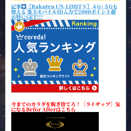
記事
【Rakuten UN-LIMIT V】４G+５Gも
使える 楽天モバイルID入力で2000ポイント超
お特にGET!!!
今までのカラダを脱ぎ捨てろ！［ライザップ］気
になるBefor Afterはこちら