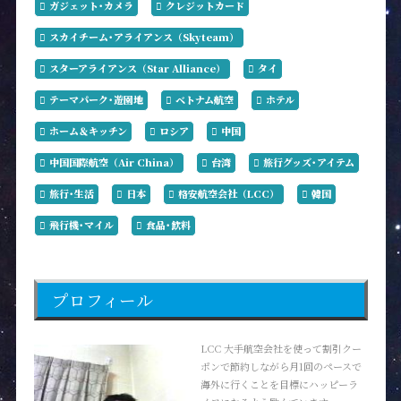
ガジェット･カメラ
クレジットカード
スカイチーム･アライアンス（Skyteam）
スターアライアンス（Star Alliance）
タイ
テーマパーク･遊園地
ベトナム航空
ホテル
ホーム＆キッチン
ロシア
中国
中国国際航空（Air China）
台湾
旅行グッズ･アイテム
旅行･生活
日本
格安航空会社（LCC）
韓国
飛行機･マイル
食品･飲料
プロフィール
LCC 大手航空会社を使って割引クー
ポンで節約しながら月1回のペースで
海外に行くことを目標にハッピーラ