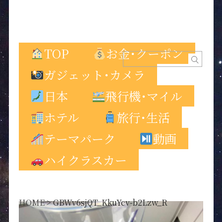
TOP
お金･クーポン
ガジェット･カメラ
日本
飛行機･マイル
ホテル
旅行･生活
テーマパーク
動画
ハイクラスカー
HOME
>
GBWv6sjQT_KkuYcv-b2Lzw_R