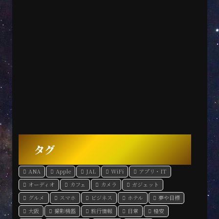
タグ
ANA
Apple
JAL
WiFi
アプリ・IT
オーディオ
カフェ
カメラ
ガジェット
グルメ
スマホ
ビジネス
ホテル
夢や目標
大阪
撮影機器
旅行情報
日常
格安