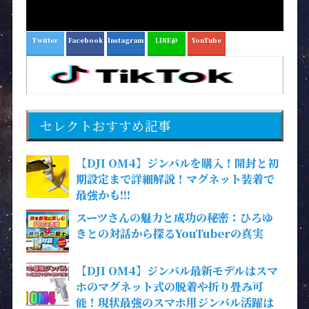
Twitter
Facebook
Instagram
LINE@
YouTube
セレクトおすすめ記事
【DJI OM4】ジンバルを購入！開封と初
期設定まで詳細解説！マグネット装着で
最強かも!!!
スーツさんの魅力と成功の秘密：ひろゆ
きとの対話から探るYouTuberの真実
【DJI OM4】ジンバル最新モデルはスマ
ホのマグネット式の脱着や折り畳み可
能！現状最強のスマホ用ジンバル活躍は