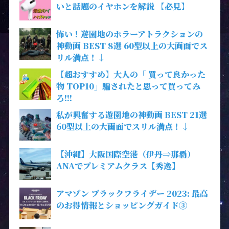
いと話題のイヤホンを解説 【必見】
怖い！遊園地のホラーアトラクションの
神動画 BEST 8選 60型以上の大画面でス
リル満点！↓
【超おすすめ】大人の「 買って良かった
物 TOP10」騙されたと思って買ってみ
ろ!!!
私が興奮する遊園地の神動画 BEST 21選
60型以上の大画面でスリル満点！↓
【沖縄】大阪国際空港（伊丹⇒那覇）
ANAでプレミアムクラス【秀逸】
アマゾン ブラックフライデー 2023: 最高
のお得情報とショッピングガイド③