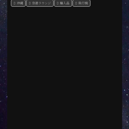
沖縄
空港ラウンジ
購入品
飛行機