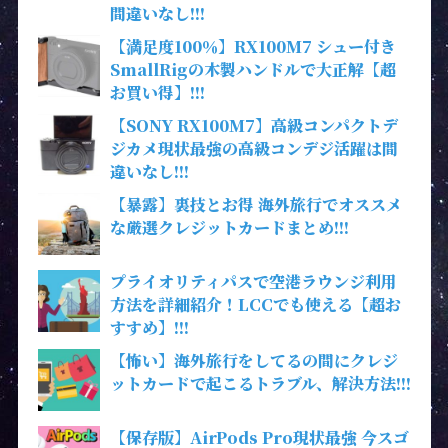
間違いなし!!!
【満足度100％】RX100M7 シュー付き
SmallRigの木製ハンドルで大正解【超
お買い得】!!!
【SONY RX100M7】高級コンパクトデ
ジカメ現状最強の高級コンデジ活躍は間
違いなし!!!
【暴露】裏技とお得 海外旅行でオススメ
な厳選クレジットカードまとめ!!!
プライオリティパスで空港ラウンジ利用
方法を詳細紹介！LCCでも使える【超お
すすめ】!!!
【怖い】海外旅行をしてるの間にクレジ
ットカードで起こるトラブル、解決方法!!!
【保存版】AirPods Pro現状最強 今スゴ