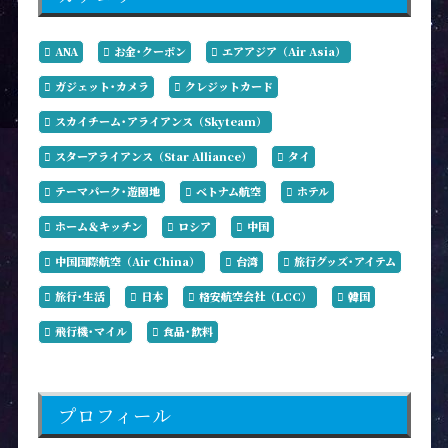
ANA
お金･クーポン
エアアジア（Air Asia）
ガジェット･カメラ
クレジットカード
スカイチーム･アライアンス（Skyteam）
スターアライアンス（Star Alliance）
タイ
テーマパーク･遊園地
ベトナム航空
ホテル
ホーム＆キッチン
ロシア
中国
中国国際航空（Air China）
台湾
旅行グッズ･アイテム
旅行･生活
日本
格安航空会社（LCC）
韓国
飛行機･マイル
食品･飲料
プロフィール