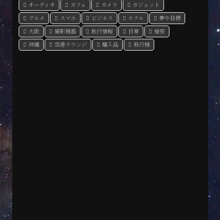
オーディオ
カフェ
カメラ
ガジェット
グルメ
スマホ
ビジネス
ホテル
夢や目標
大阪
撮影機器
旅行情報
日常
格安
沖縄
空港ラウンジ
購入品
飛行機