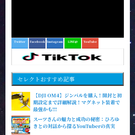
Twitter
Facebook
Instagram
LINE@
YouTube
セレクトおすすめ記事
【DJI OM4】ジンバルを購入！開封と初
期設定まで詳細解説！マグネット装着で
最強かも!!!
スーツさんの魅力と成功の秘密：ひろゆ
きとの対話から探るYouTuberの真実