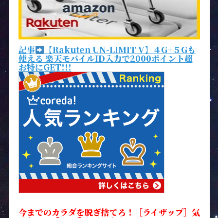
記事
【Rakuten UN-LIMIT V】４G+５Gも
使える 楽天モバイルID入力で2000ポイント超
お特にGET!!!
今までのカラダを脱ぎ捨てろ！［ライザップ］気