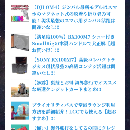
【DJI OM4】ジンバル最新モデルはスマ
ホのマグネット式の脱着や折り畳み可
能！現状最強のスマホ用ジンバル活躍は
間違いなし!!!
【満足度100％】RX100M7 シュー付き
SmallRigの木製ハンドルで大正解【超
お買い得】!!!
【SONY RX100M7】高級コンパクトデ
ジカメ現状最強の高級コンデジ活躍は間
違いなし!!!
【暴露】裏技とお得 海外旅行でオススメ
な厳選クレジットカードまとめ!!!
プライオリティパスで空港ラウンジ利用
方法を詳細紹介！LCCでも使える【超お
すすめ】!!!
【怖い】海外旅行をしてるの間にクレジ