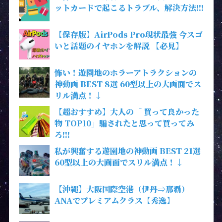
ットカードで起こるトラブル、解決方法!!!
【保存版】AirPods Pro現状最強 今スゴ
いと話題のイヤホンを解説 【必見】
怖い！遊園地のホラーアトラクションの
神動画 BEST 8選 60型以上の大画面でス
リル満点！↓
【超おすすめ】大人の「 買って良かった
物 TOP10」騙されたと思って買ってみ
ろ!!!
私が興奮する遊園地の神動画 BEST 21選
60型以上の大画面でスリル満点！↓
【沖縄】大阪国際空港（伊丹⇒那覇）
ANAでプレミアムクラス【秀逸】