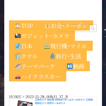
TOP
お金･クーポン
ガジェット･カメラ
日本
飛行機･マイル
ホテル
旅行･生活
テーマパーク
動画
ハイクラスカー
HOME
>
2023-11-28_00h11_37_R