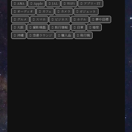
ANA
Apple
JAL
WiFi
アプリ・IT
オーディオ
カフェ
カメラ
ガジェット
グルメ
スマホ
ビジネス
ホテル
夢や目標
大阪
撮影機器
旅行情報
日常
格安
沖縄
空港ラウンジ
購入品
飛行機