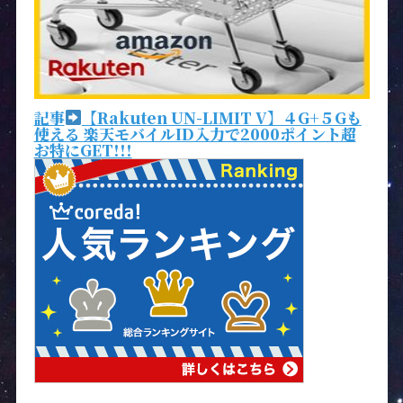
記事
【Rakuten UN-LIMIT V】４G+５Gも
使える 楽天モバイルID入力で2000ポイント超
お特にGET!!!