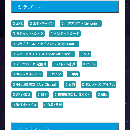
カテゴリー
ANA
お金･クーポン
エアアジア（Air Asia）
ガジェット･カメラ
クレジットカード
スカイチーム･アライアンス（Skyteam）
スターアライアンス（Star Alliance）
タイ
テーマパーク･遊園地
ベトナム航空
ホテル
ホーム＆キッチン
ロシア
中国
中国国際航空（Air China）
台湾
旅行グッズ･アイテム
旅行･生活
日本
格安航空会社（LCC）
韓国
飛行機･マイル
食品･飲料
プロフィール