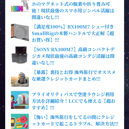
ホのマグネット式の脱着や折り畳み可
能！現状最強のスマホ用ジンバル活躍は
間違いなし!!!
【満足度100％】RX100M7 シュー付き
SmallRigの木製ハンドルで大正解【超
お買い得】!!!
【SONY RX100M7】高級コンパクトデ
ジカメ現状最強の高級コンデジ活躍は間
違いなし!!!
【暴露】裏技とお得 海外旅行でオススメ
な厳選クレジットカードまとめ!!!
プライオリティパスで空港ラウンジ利用
方法を詳細紹介！LCCでも使える【超お
すすめ】!!!
【怖い】海外旅行をしてるの間にクレジ
ットカードで起こるトラブル、解決方法!!!