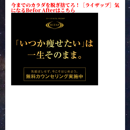
今までのカラダを脱ぎ捨てろ！［ライザップ］気
になるBefor Afterはこちら