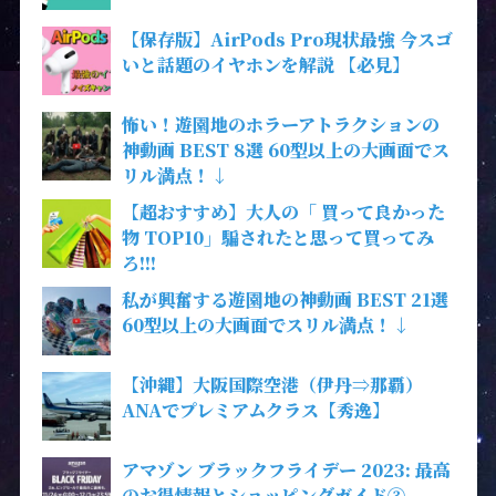
【保存版】AirPods Pro現状最強 今スゴ
いと話題のイヤホンを解説 【必見】
怖い！遊園地のホラーアトラクションの
神動画 BEST 8選 60型以上の大画面でス
リル満点！↓
【超おすすめ】大人の「 買って良かった
物 TOP10」騙されたと思って買ってみ
ろ!!!
私が興奮する遊園地の神動画 BEST 21選
60型以上の大画面でスリル満点！↓
【沖縄】大阪国際空港（伊丹⇒那覇）
ANAでプレミアムクラス【秀逸】
アマゾン ブラックフライデー 2023: 最高
のお得情報とショッピングガイド③