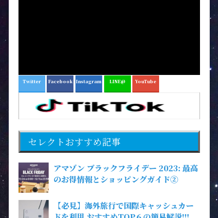
Twitter
Facebook
Instagram
LINE@
YouTube
セレクトおすすめ記事
アマゾン ブラックフライデー 2023: 最高
のお得情報とショッピングガイド②
【必見】海外旅行で国際キャッシュカー
ドを利用 おすすめTOP６の簡易解説!!!