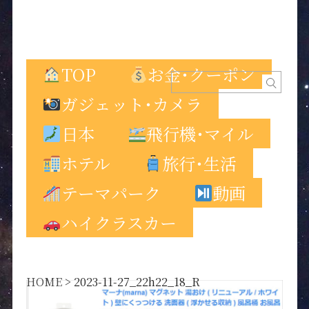
TOP
お金･クーポン
ガジェット･カメラ
日本
飛行機･マイル
ホテル
旅行･生活
テーマパーク
動画
ハイクラスカー
HOME
>
2023-11-27_22h22_18_R