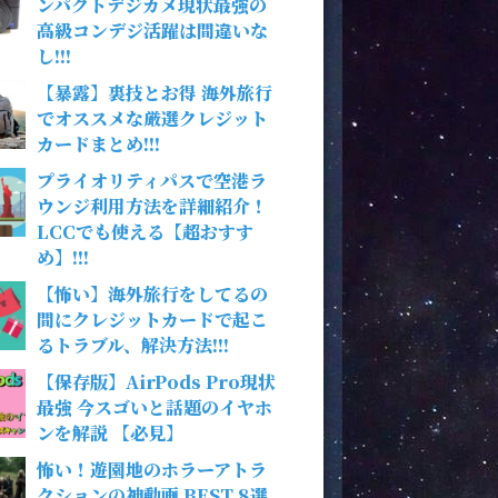
ンパクトデジカメ現状最強の
高級コンデジ活躍は間違いな
し!!!
【暴露】裏技とお得 海外旅行
でオススメな厳選クレジット
カードまとめ!!!
プライオリティパスで空港ラ
ウンジ利用方法を詳細紹介！
LCCでも使える【超おすす
め】!!!
【怖い】海外旅行をしてるの
間にクレジットカードで起こ
るトラブル、解決方法!!!
【保存版】AirPods Pro現状
最強 今スゴいと話題のイヤホ
ンを解説 【必見】
怖い！遊園地のホラーアトラ
クションの神動画 BEST 8選