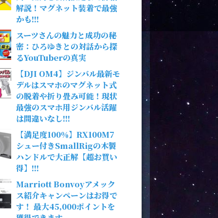
解説！マグネット装着で最強
かも!!!
スーツさんの魅力と成功の秘
密：ひろゆきとの対話から探
るYouTuberの真実
【DJI OM4】ジンバル最新モ
デルはスマホのマグネット式
の脱着や折り畳み可能！現状
最強のスマホ用ジンバル活躍
は間違いなし!!!
【満足度100％】RX100M7
シュー付きSmallRigの木製
ハンドルで大正解【超お買い
得】!!!
Marriott Bonvoyアメック
ス紹介キャンペーンはお得で
す！ 最大45,000ポイントを
獲得できます。