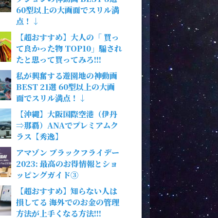
60型以上の大画面でスリル満
点！↓
【超おすすめ】大人の「 買っ
て良かった物 TOP10」騙され
たと思って買ってみろ!!!
私が興奮する遊園地の神動画
BEST 21選 60型以上の大画
面でスリル満点！↓
【沖縄】大阪国際空港（伊丹
⇒那覇）ANAでプレミアムク
ラス【秀逸】
アマゾン ブラックフライデー
2023: 最高のお得情報とショ
ッピングガイド③
【超おすすめ】知らない人は
損してる 海外でのお金の管理
方法が上手くなる方法!!!