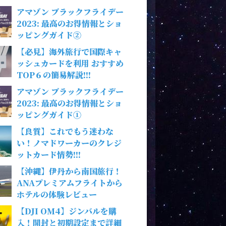
アマゾン ブラックフライデー
2023: 最高のお得情報とショ
ッピングガイド②
【必見】海外旅行で国際キャ
ッシュカードを利用 おすすめ
TOP６の簡易解説!!!
アマゾン ブラックフライデー
2023: 最高のお得情報とショ
ッピングガイド①
【良質】これでもう迷わな
い！ノマドワーカーのクレジ
ットカード情勢!!!
【沖縄】伊丹から南国旅行！
ANAプレミアムフライトから
ホテルの体験レビュー
【DJI OM4】ジンバルを購
入！開封と初期設定まで詳細