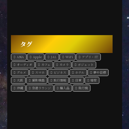
タグ
ANA
Apple
JAL
WiFi
アプリ・IT
オーディオ
カフェ
カメラ
ガジェット
グルメ
スマホ
ビジネス
ホテル
夢や目標
大阪
撮影機器
旅行情報
日常
格安
沖縄
空港ラウンジ
購入品
飛行機