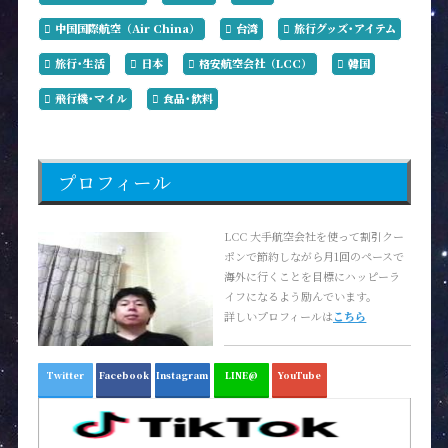
中国国際航空（Air China）
台湾
旅行グッズ･アイテム
旅行･生活
日本
格安航空会社（LCC）
韓国
飛行機･マイル
食品･飲料
プロフィール
LCC 大手航空会社を使って割引クー
ポンで節約しながら月1回のペースで
海外に行くことを目標にハッピーラ
イフになるよう励んでいます。
詳しいプロフィールは
こちら
Twitter
Facebook
Instagram
LINE@
YouTube