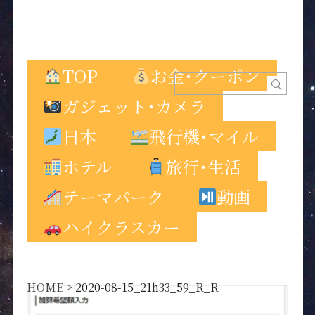
TOP
お金･クーポン
ガジェット･カメラ
日本
飛行機･マイル
ホテル
旅行･生活
テーマパーク
動画
ハイクラスカー
HOME
>
2020-08-15_21h33_59_R_R