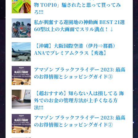
物 TOP10」騙されたと思って買ってみ
ろ!!!
私が興奮する遊園地の神動画 BEST 21選
60型以上の大画面でスリル満点！↓
【沖縄】大阪国際空港（伊丹⇒那覇）
ANAでプレミアムクラス【秀逸】
アマゾン ブラックフライデー 2023: 最高
のお得情報とショッピングガイド③
【超おすすめ】知らない人は損してる 海
外でのお金の管理方法が上手くなる方
法!!!
アマゾン ブラックフライデー 2023: 最高
のお得情報とショッピングガイド②