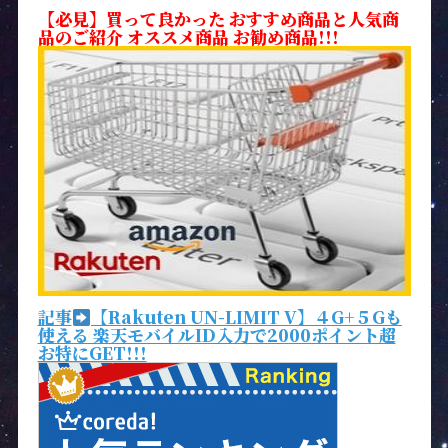
【必見】買って良かった おすすめ商品と人気商
品のご紹介 オススメ商品 お勧め商品!!!
記事
【Rakuten UN-LIMIT V】４G+５Gも
使える 楽天モバイルID入力で2000ポイント超
お特にGET!!!