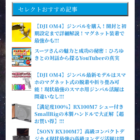
セレクトおすすめ記事
【DJI OM4】ジンバルを購入！開封と初
期設定まで詳細解説！マグネット装着で
最強かも!!!
スーツさんの魅力と成功の秘密：ひろゆ
きとの対話から探るYouTuberの真実
【DJI OM4】ジンバル最新モデルはスマ
ホのマグネット式の脱着や折り畳み可
能！現状最強のスマホ用ジンバル活躍は
間違いなし!!!
【満足度100％】RX100M7 シュー付き
SmallRigの木製ハンドルで大正解【超
お買い得】!!!
【SONY RX100M7】高級コンパクトデ
ジカメ現状最強の高級コンデジ活躍は間