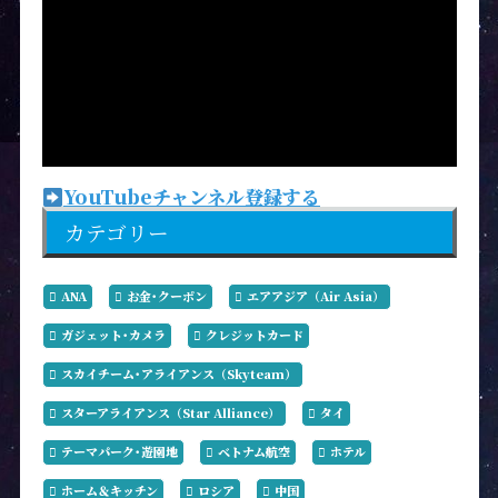
YouTubeチャンネル登録する
カテゴリー
ANA
お金･クーポン
エアアジア（Air Asia）
ガジェット･カメラ
クレジットカード
スカイチーム･アライアンス（Skyteam）
スターアライアンス（Star Alliance）
タイ
テーマパーク･遊園地
ベトナム航空
ホテル
ホーム＆キッチン
ロシア
中国